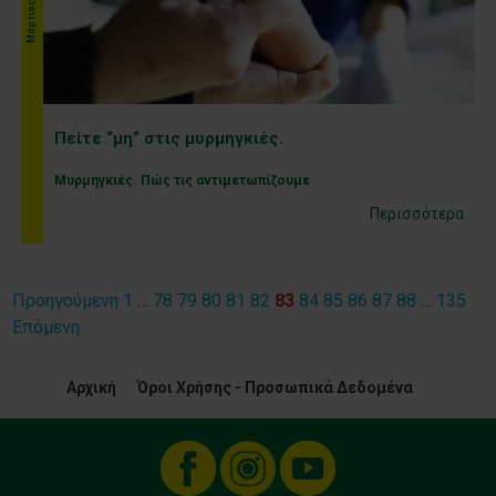
Μάρτιος 2020
Πείτε “μη” στις μυρμηγκιές.
Μυρμηγκιές. Πώς τις αντιμετωπίζουμε
Περισσότερα
Προηγούμενη
1
…
78
79
80
81
82
83
84
85
86
87
88
…
135
Σελιδοποίηση
Επόμενη
άρθρων
Αρχική
Όροι Χρήσης - Προσωπικά Δεδομένα