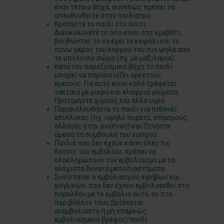
έναν τέτοιο βήχα, συνεπώς πρέπει να
απευθυνθείτε στον παιδίατρο.
Κρατήστε το παιδί στο σπίτι.
Διευκολύνετέ το όσο είναι στο κρεβάτι,
βοηθώντας το να έχει το κεφάλι και το
πάνω μέρος του κορμού του πιο ψηλά από
το υπόλοιπο σώμα (πχ. με μαξιλάρια).
Κατά τον παροξυσμικό βήχα το παιδί
μπορεί να παρουσιάζει αρκετούς
εμετούς. Για αυτό είναι καλό τρέφεται
τακτικά με μικρά και ελαφριά γεύματα.
Προτιμήστε χυμούς και άλλα υγρά.
Παρακολουθήστε το παιδί για πιθανές
επιπλοκές (πχ. υψηλό πυρετό, σπασμούς,
αλλαγές στην αναπνοή) και ζητήστε
άμεσα τη συμβουλή του γιατρού.
Παιδιά που δεν έχουν κάνει όλες τις
δόσεις του εμβολίου, πρέπει να
ολοκληρώσουν τον εμβολιασμό με τα
ελάχιστα δυνατά μεσοδιαστήματα.
Συνίσταται ο εμβολιασμός εφήβων και
ενηλίκων, που δεν έχουν εμβολιασθεί στο
παρελθόν με το εμβόλιο αυτό, αν στο
περιβάλλον τους βρίσκεται
ανεμβολίαστο ή μη επαρκώς
εμβολιασμένο βρέφος/παιδί.