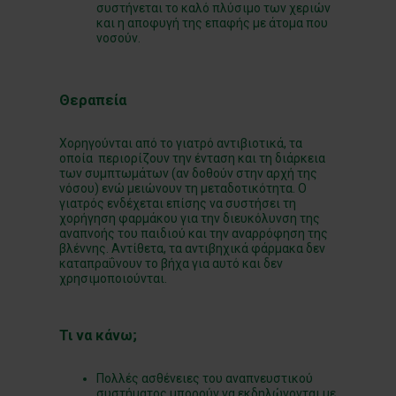
συστήνεται το καλό πλύσιμο των χεριών
και η αποφυγή της επαφής με άτομα που
νοσούν.
Θεραπεία
Χορηγούνται από το γιατρό αντιβιοτικά, τα
οποία περιορίζουν την ένταση και τη διάρκεια
των συμπτωμάτων (αν δοθούν στην αρχή της
νόσου) ενώ μειώνουν τη μεταδοτικότητα. Ο
γιατρός ενδέχεται επίσης να συστήσει τη
χορήγηση φαρμάκου για την διευκόλυνση της
αναπνοής του παιδιού και την αναρρόφηση της
βλέννης. Αντίθετα, τα αντιβηχικά φάρμακα δεν
καταπραΰνουν το βήχα για αυτό και δεν
χρησιμοποιούνται.
Τι να κάνω;
Πολλές ασθένειες του αναπνευστικού
συστήματος μπορούν να εκδηλώνονται με