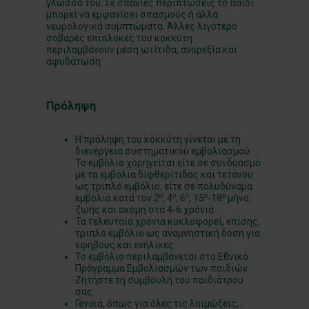
γλώσσα του. Σε σπάνιες περιπτώσεις το παιδί
μπορεί να εμφανίσει σπασμούς ή άλλα
νευρολογικά συμπτώματα. Άλλες λιγότερο
σοβαρές επιπλοκές του κοκκύτη
περιλαμβάνουν μέση ωτίτιδα, ανορεξία και
αφυδάτωση.
Πρόληψη
Η πρόληψη του κοκκύτη γίνεται με τη
διενέργεια συστηματικού εμβολιασμού.
Το εμβόλιο χορηγείται είτε σε συνδυασμό
με τα εμβόλια διφθερίτιδας και τετάνου
ως τριπλό εμβόλιο, είτε σε πολυδύναμα
ο
ο
ο
ο
ο
εμβόλια κατά τον 2
, 4
, 6
, 15
-18
μήνα
ζωής και ακόμη στα 4-6 χρόνια.
Τα τελευταία χρόνια κυκλοφορεί, επίσης,
τριπλό εμβόλιο ως αναμνηστική δόση για
εφήβους και ενήλικες.
Το εμβόλιο περιλαμβάνεται στο Εθνικό
Πρόγραμμα Εμβολιασμών των παιδιών.
Ζητήστε τη συμβουλή του παιδιάτρου
σας.
Γενικά, όπως για όλες τις λοιμώξεις,