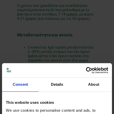
Ο χρόνος που χρειάζεται για να εκδηλώσει
συμπτώματα ένα παιδί που μολύνθηκε με το
βακτήριο είναι συνήθως 7-14 ημέρες, με εύρος
4-21 ημέρες (και σπανίως ως τις 42 ημέρες).
Μεταδοτικότητα και ανοσία
Ο κοκκύτης έχει υψηλή μεταδοτικότητα
(~ 80%) μεταξύ ατόμων που δεν έχουν
εμβολιαστεί ή δεν έχουν νοσήσει στο
παρελθόν και μένουν στον ίδιο χώρο.
Η νόσος είναι πιο μεταδοτική κατά τη
διάρκεια του καταρροϊκού σταδίου
καθώς και κατά τις δυο πρώτες
εβδομάδες από την έναρξη του βήχα
(περίπου 21 ημέρες). Κάποια παιδιά
Consent
Details
About
ενδέχεται να είναι μεταδοτικά για
μεγαλύτερη περίοδο.
Τα νεογέννητα δεν έχουν επίκτητη ανοσία.
Η ανοσία μετά από φυσική νόσηση είναι
This website uses cookies
συνήθως μακροχρόνια, ενώ σε σπάνιες
περιπτώσεις υπάρχουν αναφορές
We use cookies to personalise content and ads, to
επαναπροσβολής.