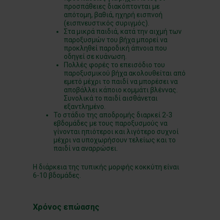
προσπάθειες διακόπτονται με
απότομη, βαθιά, ηχηρή εισπνοή
(εισπνευστικός συριγμός).
Στα μικρά παιδιά, κατά την αιχμή των
παροξυσμών του βήχα μπορεί να
προκληθεί παροδική άπνοια που
οδηγεί σε κυάνωση.
Πολλές φορές το επεισόδιο του
παροξυσμικού βήχα ακολουθείται από
εμετό μέχρι το παιδί να μπορέσει να
αποβάλλει κάποιο κομμάτι βλέννας.
Συνολικά το παιδί αισθάνεται
εξαντλημένο.
Το στάδιο της αποδρομής διαρκεί 2-3
εβδομάδες με τους παροξυσμούς να
γίνονται ηπιότεροι και λιγότερο συχνοί
μέχρι να υποχωρήσουν τελείως και το
παιδί να αναρρώσει.
Η διάρκεια της τυπικής μορφής κοκκύτη είναι
6-10 βδομάδες.
Χρόνος επώασης