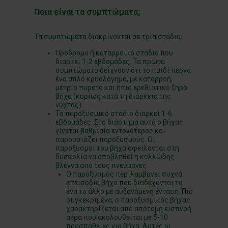
Ποια είναι τα συμπτώματα;
Τα συμπτώματα διακρίνονται σε τρία στάδια:
Πρόδρομο ή καταρροϊκό στάδιο που
διαρκεί 1-2 εβδομάδες. Τα πρώτα
συμπτώματα δείχνουν ότι το παιδί περνά
ένα απλό κρυολόγημα, με καταρροή,
μέτριο πυρετό και ήπιο ερεθιστικό ξηρό
βήχα (κυρίως κατά τη διάρκεια της
νύχτας).
Το παροξυσμικό στάδιο διαρκεί 1-6
εβδομάδες. Στο διάστημα αυτό ο βήχας
γίνεται βαθμιαία εντονότερος και
παρουσιάζει παροξυσμούς. Οι
παροξυσμοί του βήχα οφείλονται στη
δυσκολία να αποβληθεί η κολλώδης
βλέννα από τους πνεύμονες.
Ο παροξυσμός περιλαμβάνει συχνά
επεισόδια βήχα που διαδέχονται το
ένα το άλλο με αυξανόμενη ένταση. Πιο
συγκεκριμένα, ο παροξυσμικός βήχας
χαρακτηρίζεται από απότομη εισπνοή
αέρα που ακολουθείται με 5-10
προσπάθειες για βήχα. Αυτές οι