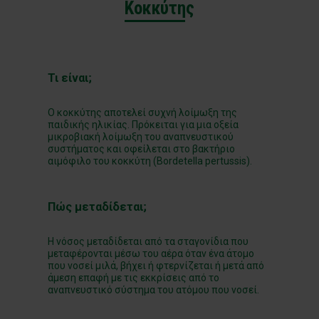
Κοκκύτης
Τι είναι;
Ο κοκκύτης αποτελεί συχνή λοίμωξη της
παιδικής ηλικίας. Πρόκειται για μια οξεία
μικροβιακή λοίμωξη του αναπνευστικού
συστήματος και οφείλεται στο βακτήριο
αιμόφιλο του κοκκύτη (Bordetella pertussis).
Πώς μεταδίδεται;
Η νόσος μεταδίδεται από τα σταγονίδια που
μεταφέρονται μέσω του αέρα όταν ένα άτομο
που νοσεί μιλά, βήχει ή φτερνίζεται ή μετά από
άμεση επαφή με τις εκκρίσεις από το
αναπνευστικό σύστημα του ατόμου που νοσεί.