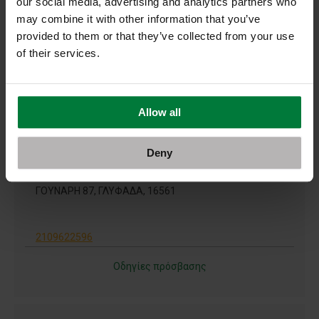
our social media, advertising and analytics partners who
may combine it with other information that you’ve
ΑΓ.ΣΤ.ΧΑΙΔΑΡΙΟΥ 68, ΧΑΙΔΑΡΙ, 12461
provided to them or that they’ve collected from your use
of their services.
2105819843
Οδηγίες πρόσβασης
Allow all
Deny
ΔΑΝΕΖΗ Θ. ΣΟΦΙΑ
ΓΟΥΝΑΡΗ 87, ΓΛΥΦΑΔΑ, 16561
2109622596
Οδηγίες πρόσβασης