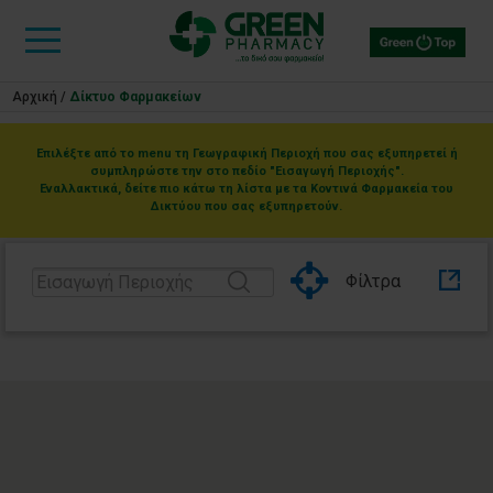
Αρχική
/
Δίκτυο Φαρμακείων
Όλες οι
Περιοχές
Επιλέξτε από το menu τη Γεωγραφική Περιοχή που σας εξυπηρετεί ή
συμπληρώστε την στο πεδίο "Εισαγωγή Περιοχής".
Εναλλακτικά, δείτε πιο κάτω τη λίστα με τα Κοντινά Φαρμακεία του
ΑΤΤΙΚΗ
Δικτύου που σας εξυπηρετούν.
ΚΕΡΚΥΡΑ
Φίλτρα
ΦΘΙΩΤΙΔΑ
Nearby stores found.
ΑΚΎΡΩΣΗ
ΕΠΙΛΟΓΉ