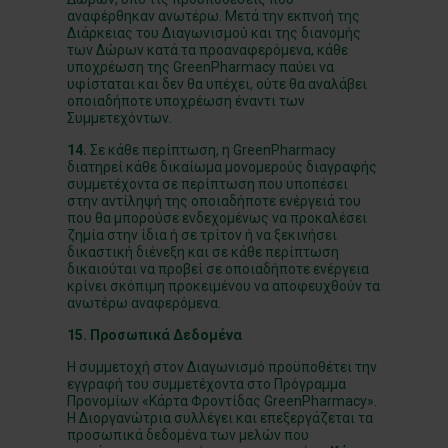
αναφέρθηκαν ανωτέρω. Μετά την εκπνοή της
Διάρκειας του Διαγωνισμού και της διανομής
των Δώρων κατά τα προαναφερόμενα, κάθε
υποχρέωση της GreenPharmacy παύει να
υφίσταται και δεν θα υπέχει, ούτε θα αναλάβει
οποιαδήποτε υποχρέωση έναντι των
Συμμετεχόντων.
14.
Σε κάθε περίπτωση, η GreenPharmacy
διατηρεί κάθε δικαίωμα μονομερούς διαγραφής
συμμετέχοντα σε περίπτωση που υποπέσει
στην αντίληψή της οποιαδήποτε ενέργειά του
που θα μπορούσε ενδεχομένως να προκαλέσει
ζημία στην ίδια ή σε τρίτον ή να ξεκινήσει
δικαστική διένεξη και σε κάθε περίπτωση
δικαιούται να προβεί σε οποιαδήποτε ενέργεια
κρίνει σκόπιμη προκειμένου να αποφευχθούν τα
ανωτέρω αναφερόμενα.
15. Προσωπικά Δεδομένα
Η συμμετοχή στον Διαγωνισμό προϋποθέτει την
εγγραφή του συμμετέχοντα στο Πρόγραμμα
Προνομίων «Κάρτα Φροντίδας GreenPharmacy».
Η Διοργανώτρια συλλέγει και επεξεργάζεται τα
προσωπικά δεδομένα των μελών που