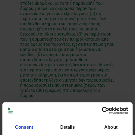
στάδιο ακόμα και αυτό της παραλαβής του
δώρου, μπορεί να ακυρωθεί πέραν των
ανωτέρω και για τους εξής λόγους: (α) σε
περίπτωση που, για οποιονδήποτε λόγο, δεν
αποδεχθεί πλήρως τους παρόντες όρους
συμμετοχής στο σύνολό τους, οι οποίοι
θεωρούνται όλοι ουσιώδεις, (β) σε περίπτωση
που η συμμετοχή του δεν πληροί κάποιον από
τους όρους του παρόντος, (γ) σε περίπτωση που
κάποιο από τα στοιχεία που δήλωσε είναι
ψευδές, (δ) σε περίπτωση που για
οποιονδήποτε λόγο, η προσπάθεια
επικοινωνίας με το νικητή δεν καταστεί δυνατή
για περισσότερο από πέντε εργάσιμες ημέρες
μετά την κλήρωση, (ε) σε περίπτωση που για
οποιονδήποτε λόγο ο νικητής δεν παρουσιασθεί
ή παρουσιασθεί καθυστερημένα (πέραν των
τριάντα (30) ημερών) στην παραλαβή του
δώρου.
10. Ανακοίνωση Νικητών
Η ανακοίνωση των ονομάτων των νικητών θα
πραγματοποιηθεί εντός δύο (2) εργάσιμων
ημερών από την κλήρωση και ανάδειξη τους
Consent
Details
About
στην επίσημη σελίδα του Δικτύου