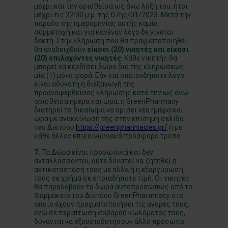
μέχρι και την ορισθείσα ως άνω λήξη του, ήτοι
μέχρι τις 22:00 μ.μ. της 07ης/01/2023. Μετά την
πάροδο της ημερομηνίας αυτής καμία
συμμετοχή και για κανέναν λόγο δε γίνεται
δεκτή. Στην κλήρωση που θα πραγματοποιηθεί
θα αναδειχθούν
είκοσι (20) νικητές και είκοσι
(20) επιλαχόντες νικητές
. Κάθε νικητής θα
μπορεί να κερδίσει δώρο δια της κληρώσεως
μία (1) μόνο φορά. Εάν για οποιονδήποτε λόγο
είναι αδύνατη η διεξαγωγή της
προαναφερθείσας κλήρωσης κατά την ως άνω
ορισθείσα ημέρα και ώρα, η GreenPharmacy
διατηρεί το δικαίωμα να ορίσει νέα ημέρα και
ώρα με ανακοίνωσή της στην επίσημη σελίδα
του Δικτύου
https://greenpharmacies.gr/
ή με
κάθε άλλον επικοινωνιακά πρόσφορο τρόπο.
7.
Τα Δώρα είναι προσωπικά και δεν
ανταλλάσσονται, ούτε δύναται να ζητηθεί η
αντικατάστασή τους με άλλα ή η εξαργύρωσή
τους σε χρήμα σε οποιαδήποτε τιμή. Οι νικητές
θα παραλάβουν τα δώρα αυτοπροσώπως από το
Φαρμακείο του Δικτύου GreenPharamacy στο
οποίο έχουν πραγματοποιήσει τις αγορές τους,
ενώ σε περίπτωση σοβαρού κωλύματός τους,
δύνανται να εξουσιοδοτήσουν άλλο πρόσωπο