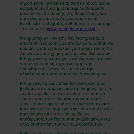
δημοσιεύσει (ενδεικτικά) σε: περιοδικά, άρθρα
εφημερίδων, διαφημιστικά φυλλάδια, μέσα
κοινωνικής δικτύωσης (πχ. δημοσίευση των
αποτελεσμάτων του Διαγωνισμού μέσω
Facebook ή Instagram), καθώς και στον επίσημο
ιστότοπό της
www.greenpharmacies.gr
Ο συμμετέχων –νικητής δεν διατηρεί καμία
απαίτηση ή αξίωση για καταβολή οποιασδήποτε
αμοιβής ή αποζημιώσεως για την εκ μέρους της
Διοργανώτριας χρήση των ως άνω δεδομένων.
Η Διοργανώτρια διατηρεί τα δεδομένα αυτά μόνο
για τους σκοπούς της συγκεκριμένης
προωθητικής ενέργειας και μέχρι την
ολοκλήρωση των σκοπών του Διαγωνισμού.
Η Διοργανώτρια ως υπεύθυνη επεξεργασίας
βεβαιώνει ότι συμμορφώνεται πλήρως προς το
ισχύον νομοθετικό και κανονιστικό πλαίσιο
προστασίας των δεδομένων προσωπικού
χαρακτήρα εφαρμόζοντας κατάλληλα τεχνικά
και οργανωτικά μέτρα για την προστασία αυτών
και δεσμεύεται ότι δεν θα προβεί σε
επεξεργασία των Προσωπικών Δεδομένων για
άλλο σκοπό πλην των ως άνω ορισθέντων.
Κάθε συμμετέχων διατηρεί τα δικαιώματα που