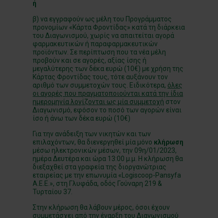
ή
β) να εγγραφούν ως μέλη του Προγράμματος
προνομίων «Κάρτα Φροντίδας» κατά τη διάρκεια
του Διαγωνισμού, χωρίς να απαιτείται αγορά
φαρμακευτικών ή παραφαρμακευτικών
προϊόντων. Σε περίπτωση που τα νέα μέλη
προβούν και σε αγορές, αξίας ίσης ή
μεγαλύτερης των δέκα ευρώ (10€) με χρήση της
Κάρτας Φροντίδας τους, τότε αυξάνουν τον
αριθμό των συμμετοχών τους. Ειδικότερα,
όλες
οι αγορές που πραγματοποιούνται κατά την ίδια
ημερομηνία λογίζονται ως μία συμμετοχή
στον
Διαγωνισμό, εφόσον το ποσό των αγορών είναι
ίσο ή άνω των δέκα ευρώ (10€)
Για την ανάδειξη των νικητών και των
επιλαχόντων, θα διενεργηθεί μία μόνο
κλήρωση
μέσω ηλεκτρονικών μέσων, την 09η/01/2023,
ημέρα Δευτέρα και ώρα 13:00 μ.μ. Η κλήρωση θα
διεξαχθεί στα γραφεία της διοργανώτριας
εταιρείας με την επωνυμία «Logiscoop-Pansyfa
A.E.E.», στη Γλυφάδα, οδός Γούναρη 219 &
Τυρταίου 37.
Στην κλήρωση θα λάβουν μέρος, όσοι έχουν
συμμετάσχει από την έναρξη του Διαγωνισμού