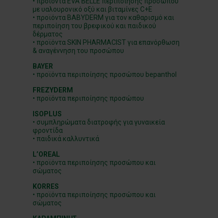
• προϊόντα EVA BELLE περιποίησης προσώπου
με υαλουρονικό οξύ και βιταμίνες C+Ε
• προϊόντα BABYDERM για τον καθαρισμό και
περιποίηση του βρεφικού και παιδικού
δέρματος
• προϊόντα SKIN PHARMACIST για επανόρθωση
& αναγέννηση του προσώπου
BAYER
• προϊόντα περιποίησης προσώπου bepanthol
FREZYDERM
• προϊόντα περιποίησης προσώπου
ISOPLUS
• συμπληρώματα διατροφής για γυναικεία
φροντίδα
• παιδικά καλλυντικά
L’OREAL
• προϊόντα περιποίησης προσώπου και
σώματος
KORRES
• προϊόντα περιποίησης προσώπου και
σώματος