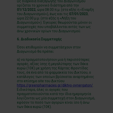
Ως διάρκεια διεξαγωγής του Διαγωνισμού
ορίζεται το χρονικό διάστημα από την
01/12/2022
, ώρα 08.00 π.μ. (στο εξής η «Έναρξη
του Διαγωνισμού»), έως και τις
07/01/2023
,
ώρα 22:00 μ.μ. (στο εξής η «Λήξη του
Διαγωνισμού»). Έγκυρες θεωρούνται μόνον οι
συμμετοχές που υποβάλλονται εντός των ως
άνω χρονικών ορίων του Διαγωνισμού.
6. Διαδικασία Συμμετοχής
Όσοι επιθυμούν να συμμετάσχουν στον
Διαγωνισμό θα πρέπει:
α) να πραγματοποιήσουν μια ή περισσότερες
αγορές, αξίας ίσης ή μεγαλύτερης των δέκα
ευρώ (10€) με χρήση της Κάρτας Φροντίδας
τους, σε ένα από τα φαρμακεία του Δικτύου, ο
κατάλογος των οποίων βρίσκεται αναρτημένος
στο επίσημο site του Δικτύου
https://greenpharmacies.gr/diktyo-synergaton/
.
Ειδικότερα, όλες οι αγορές που
πραγματοποιούνται κατά την ίδια ημερομηνία
λογίζονται ως μία συμμετοχή στον Διαγωνισμό,
εφόσον το ποσό των αγορών είναι ίσο ή άνω
των δέκα ευρώ (10€).