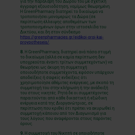
για την παραλαβή του Δώρου του με σχετική
έγγραφη εξουσιοδότηση, νομίμως θεωρημένη.
Η GreenPharmacy διατηρεί το δικαίωμα να
τροποποιήσει μονομερώς τα Δώρα (σε
περίπτωση έλλειψης αποθεμάτων των
τροποποιημένων όρων στην ιστοσελίδα του
Δικτύου, και δη στον σύνδεσμο
https://greenpharmacies.gr/eidikoi-oroi-kai-
proypotheseis/
.
8.
Η GreenPharmacy, διατηρεί ανά πάσα στιγμή
το δικαίωμα (αλλά σε καμία περίπτωση δεν
υποχρεούται έναντι τρίτων συμμετεχόντων) να
θεωρήσει ως άκυρη τη συμμετοχή
οποιουδήποτε συμμετέχοντα, εφόσον υπάρχουν
αποδείξεις ή σαφείς ενδείξεις ότι
χρησιμοποίησε αθέμιτες ενέργειες, με σκοπό τη
συμμετοχή του στην κλήρωση ή την ανάδειξή
του στους νικητές. Ρητά δε οι συμμετέχοντες
παραιτούνται από κάθε δικαστική ή εξώδικη
ενέργεια κατά της Διοργανώτριας, σε
περίπτωση που κριθεί ότι πρέπει να ακυρωθεί η
συμμετοχή κάποιου από τον Διαγωνισμό για
τους λόγους που αναφέρονται στους παρόντες
όρους.
9.
Η συμμετοχή του Nικητή σε οποιοδήποτε