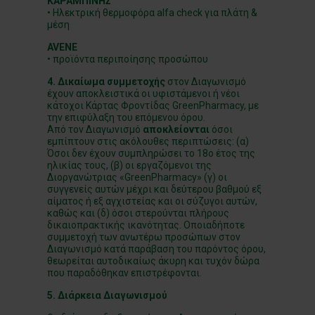
ΚΑΡΑΜΠΙΝΗΣ
• Ηλεκτρική θερμοφόρα alfa check για πλάτη &
μέση
AVENE
• προϊόντα περιποίησης προσώπου
4.
Δικαίωμα συμμετοχής
στον Διαγωνισμό
έχουν αποκλειστικά οι υφιστάμενοι ή νέοι
κάτοχοι Κάρτας Φροντίδας GreenPharmacy, με
την επιφύλαξη του επόμενου όρου.
Από τον Διαγωνισμό
αποκλείονται
όσοι
εμπίπτουν στις ακόλουθες περιπτώσεις: (α)
Όσοι δεν έχουν συμπληρώσει το 18ο έτος της
ηλικίας τους, (β) οι εργαζόμενοι της
Διοργανώτριας «GreenPharmacy» (γ) οι
συγγενείς αυτών μέχρι και δεύτερου βαθμού εξ
αίματος ή εξ αγχιστείας και οι σύζυγοι αυτών,
καθώς και (δ) όσοι στερούνται πλήρους
δικαιοπρακτικής ικανότητας. Οποιαδήποτε
συμμετοχή των ανωτέρω προσώπων στον
Διαγωνισμό κατά παράβαση του παρόντος όρου,
θεωρείται αυτοδικαίως άκυρη και τυχόν δώρα
που παραδόθηκαν επιστρέφονται.
5. Διάρκεια Διαγωνισμού