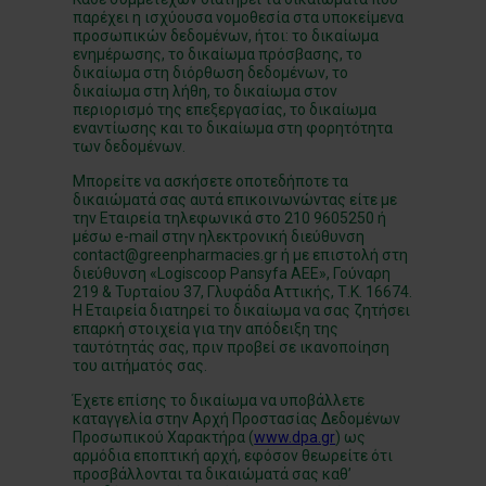
παρέχει η ισχύουσα νομοθεσία στα υποκείμενα
προσωπικών δεδομένων, ήτοι: το δικαίωμα
ενημέρωσης, το δικαίωμα πρόσβασης, το
δικαίωμα στη διόρθωση δεδομένων, το
δικαίωμα στη λήθη, το δικαίωμα στον
περιορισμό της επεξεργασίας, το δικαίωμα
εναντίωσης και το δικαίωμα στη φορητότητα
των δεδομένων.
Μπορείτε να ασκήσετε οποτεδήποτε τα
δικαιώματά σας αυτά επικοινωνώντας είτε με
την Εταιρεία τηλεφωνικά στο 210 9605250 ή
μέσω e-mail στην ηλεκτρονική διεύθυνση
contact@greenpharmacies.gr ή με επιστολή στη
διεύθυνση «Logiscoop Pansyfa ΑΕΕ», Γούναρη
219 & Τυρταίου 37, Γλυφάδα Αττικής, Τ.Κ. 16674.
Η Εταιρεία διατηρεί το δικαίωμα να σας ζητήσει
επαρκή στοιχεία για την απόδειξη της
ταυτότητάς σας, πριν προβεί σε ικανοποίηση
του αιτήματός σας.
Έχετε επίσης το δικαίωμα να υποβάλλετε
καταγγελία στην Αρχή Προστασίας Δεδομένων
Προσωπικού Χαρακτήρα (
www.dpa.gr
) ως
αρμόδια εποπτική αρχή, εφόσον θεωρείτε ότι
προσβάλλονται τα δικαιώματά σας καθ’