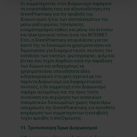
Οι συμμετέχοντες στον Διαγωνισμό παρέχουν
τη συγκατάθεση τους και εξουσιοδότηση στη
GreenPharmacy για την προβολή του
Διαγωνισμού ή/και των αποτελεσμάτων του
μέσω ραδιοφώνου, τηλεόρασης,
κινηματογράφου καθώς και μέσω του έντυπου
και ηλεκτρονικού τύπου ή και του INTERNET.
Έτσι, η GreenPharmacy επιφυλάσσει για τον
εαυτό της το δικαίωμα να χρησιμοποιήσει και
δημοσιεύσει για διαφημιστικούς σκοπούς τον
κατάλογο των νικητών, φωτογραφίες, φιλμ και
βίντεο που τυχόν ληφθούν κατά την παράδοση
των δώρων και ενδεχομένως να
χρησιμοποιήσει οποιοδήποτε άλλο
ειδησεογραφικό στοιχείο σχετικό με τον
παρόντα Διαγωνισμό για διαφημιστικούς
σκοπούς, η δε συμμετοχή στον Διαγωνισμό
παρέχει αυτομάτως και την προς τούτο
συναίνεση και εκχώρηση των αναγκαίων
πνευματικών δικαιωμάτων χωρίς περαιτέρω
υποχρέωση της GreenPharamacy, για πρόσθετη
ενημέρωση των συμμετεχόντων ή καταβολή
τυχόν αμοιβής ή αποζημίωσης.
11. Τροποποίηση Όρων Διαγωνισμού