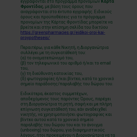
εγγράφονται στο πρόγραμμα προνομίων
Κάρτα
Φροντίδας
, με βάση τους όρους που
αναγράφονται στο έντυπο εγγραφής. Ειδικούς
όρους και προϋποθέσεις για το πρόγραμμα
προνομίων της Κάρτας Φροντίδας μπορείτε να
βρείτε και στην επίσημη σελίδα του δικτύου
https://greenpharmacies.gr/eidikoi-oroi-kai-
proypotheseis/
.
Περαιτέρω, για κάθε Νικητή, η Διοργανώτρια
συλλέγει με τη συγκατάθεσή του:
(α) το ονοματεπώνυμό του,
(β) τον τηλεφωνικό του αριθμό ή/και το email
του,
(γ) τη διεύθυνση κατοικίας του,
(δ) φωτογραφίες ή/και βίντεο, κατά το χρονικό
σημείο παράδοσης/παραλαβής του δώρου του.
Ειδικότερα, έκαστος συμμετέχων,
αποδεχόμενος τους παρόντες Όρους, παρέχει
στη Διοργανώτρια τη ρητή, σαφή και με πλήρη
επίγνωση συγκατάθεσή του, εάν αναδειχθεί
νικητής, να χρησιμοποιήσει φωτογραφίες και
βίντεο αυτού κατά το χρονικό σημείο
παραλαβής του δώρου του και το άνοιγμα
(unboxing) του δώρου, για διαφημιστικούς
λόγους, ήτοι προκειμένου η Διοργανώτρια να τα