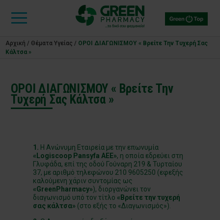
Αρχική
/
Θέματα Υγείας
/
ΟΡΟΙ ΔΙΑΓΩΝΙΣΜΟΥ « Βρείτε Την Τυχερή Σας
Κάλτσα »
ΟΡΟΙ ΔΙΑΓΩΝΙΣΜΟΥ « Βρείτε Την
Τυχερή Σας Κάλτσα »
1.
Η Ανώνυμη Εταιρεία με την επωνυμία
«Logiscoop Pansyfa ΑΕΕ»
, η οποία εδρεύει στη
Γλυφάδα, επί της οδού Γούναρη 219 & Τυρταίου
37, με αριθμό τηλεφώνου 210 9605250 (εφεξής
καλούμενη χάριν συντομίας ως
«GreenPharmacy»
), διοργανώνει τον
διαγωνισμό υπό τον τίτλο
«Βρείτε την τυχερή
σας κάλτσα»
(στο εξής το «Διαγωνισμός»).