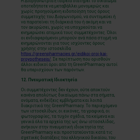
Η Διοργανώτρια Εταιρεία διατηρεί το δικαίωμα
οποτεδήποτε να μεταβάλλει μονομερώς και
χωρίς προηγούμενη ειδοποίηση τους όρους
συμμετοχής του Διαγωνισμού, να συντομεύει ή
να παρατείνει τη διάρκειά του ή ακόμη και να
τον ακυρώσει, χωρίς να υποχρεούται να
ενημερώσει ατομικά τους συμμετέχοντες. Όλοι
οι ενδιαφερόμενοι μπορούν ανά πάσα στιγμή να
ενημερώνονται για τους ισχύοντες όρους
χρήσης στην ιστοσελίδα
https://greenpharmacies.gr/eidikoi-oroi-kai-
proypotheseis/
. Σε περίπτωση που ορισθούν
άλλοι ειδικοί όροι από τη GreenPharmacy αυτοί
θα υπερισχύουν των παρόντων.
12. Πνευματική Ιδιοκτησία
Οι συμμετέχοντες δεν έχουν, ούτε αποκτούν
κανένα απολύτως δικαίωμα πάνω στα σήματα,
ονόματα, ενδείξεις εμβλήματα και λοιπά
διακριτικά της GreenPharmacy. Το περιεχόμενο
των ιστοσελίδων, οι εικόνες, τα γραφικά, οι
φωτογραφίες, τα τυχόν σχέδια, τα κείμενα και
γενικά όλα τα αρχεία της ως άνω ιστοσελίδας,
ανήκουν στην πνευματική ιδιοκτησία της
GreenPharmacy και προστατεύονται κατά τις
σχετικές διατάξεις του ελληνικού δικαίου, του