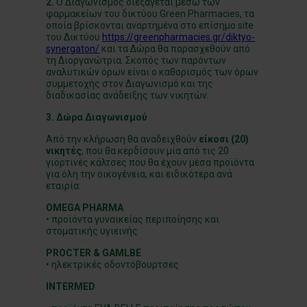
2.
Ο Διαγωνισμός διεξάγεται μέσω των
φαρμακείων του δικτύου Green Pharmacies, τα
οποία βρίσκονται αναρτημένα στο επίσημο site
του Δικτύου
https://greenpharmacies.gr/diktyo-
synergaton/
και τα Δώρα θα παρασχεθούν από
τη Διοργανώτρια. Σκοπός των παρόντων
αναλυτικών όρων είναι ο καθορισμός των όρων
συμμετοχής στον Διαγωνισμό και της
διαδικασίας ανάδειξης των νικητών.
3. Δώρα Διαγωνισμού
Από την κλήρωση θα αναδειχθούν
είκοσι (20)
νικητές
, που θα κερδίσουν μία από τις 20
γιορτινές κάλτσες που θα έχουν μέσα προϊόντα
για όλη την οικογένεια, και ειδικότερα ανά
εταιρία:
OMEGA PHARMA
• προϊόντα γυναικείας περιποίησης και
στοματικής υγιεινής
PROCTER & GAMLBE
• ηλεκτρικές οδοντόβουρτσες
INTERMED