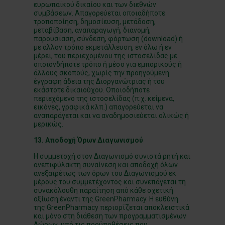
ευρωπαϊκού δικαίου και των διεθνών
συμβάσεων. Απαγορεύεται οποιαδήποτε
τροποποίηση, δημοσίευση, μετάδοση,
μεταβίβαση, αναπαραγωγή, διανομή,
παρουσίαση, σύνδεση, φόρτωση (download) ή
με άλλον τρόπο εκμετάλλευση, εν όλω ή εν
μέρει, του περιεχομένου της ιστοσελίδας με
οποιονδήποτε τρόπο ή μέσο για εμπορικούς ή
άλλους σκοπούς, χωρίς την προηγούμενη
έγγραφη άδεια της Διοργανώτριας ή του
εκάστοτε δικαιούχου. Οποιοδήποτε
περιεχόμενο της ιστοσελίδας (π.χ. κείμενα,
εικόνες, γραφικά κλπ.) απαγορεύεται να
αναπαράγεται και να αναδημοσιεύεται ολικώς ή
μερικώς.
13. Αποδοχή Όρων Διαγωνισμού
Η συμμετοχή στον Διαγωνισμό συνιστά ρητή και
ανεπιφύλακτη συναίνεση και αποδοχή όλων
ανεξαιρέτως των όρων του Διαγωνισμού εκ
μέρους του συμμετέχοντος και συνεπάγεται τη
συνακόλουθη παραίτηση από κάθε σχετική
αξίωση έναντι της GreenPharmacy. Η ευθύνη
της GreenPharmacy περιορίζεται αποκλειστικά
και μόνο στη διάθεση των προγραμματισμένων
Δώρων, υπό τις προϋποθέσεις που