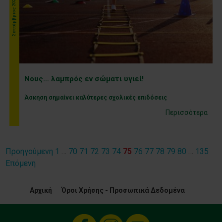
Σεπτέμβριος 2020
Νους… λαμπρός εν σώματι υγιεί!
Άσκηση σημαίνει καλύτερες σχολικές επιδόσεις
Περισσότερα
Προηγούμενη
1
…
70
71
72
73
74
75
76
77
78
79
80
…
135
Σελιδοποίηση
Επόμενη
άρθρων
Αρχική
Όροι Χρήσης - Προσωπικά Δεδομένα