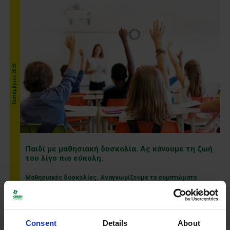
Σεπτέμβριος 2020
Παιδί με μαθησιακή δυσκολία. Ας κάνουμε τη ζωή
του λίγο πιο εύκολη.
Μαθησιακές δυσκολίες. Αναγνωρίζουμε τα συμπτώματα
Περισσότερα
Consent
Details
About