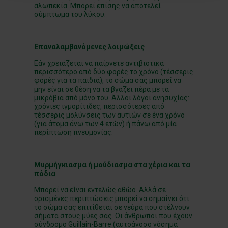
αλωπεκία. Μπορεί επίσης να αποτελεί
σύμπτωμα του λύκου.
Επαναλαμβανόμενες λοιμώξεις
Εάν χρειάζεται να παίρνετε αντιβιοτικά
περισσότερο από δύο φορές το χρόνο (τέσσερις
φορές για τα παιδιά), το σώμα σας μπορεί να
μην είναι σε θέση να τα βγάζει πέρα με τα
μικρόβια από μόνο του. Άλλοι λόγοι ανησυχίας:
χρόνιες ιγμορίτιδες, περισσότερες από
τέσσερις μολύνσεις των αυτιών σε ένα χρόνο
(για άτομα άνω των 4 ετών) ή πάνω από μία
περίπτωση πνευμονίας.
Μυρμήγκιασμα ή μούδιασμα στα χέρια και τα
πόδια
Μπορεί να είναι εντελώς αθώο. Αλλά σε
ορισμένες περιπτώσεις μπορεί να σημαίνει ότι
το σώμα σας επιτίθεται σε νεύρα που στέλνουν
σήματα στους μύες σας. Οι άνθρωποι που έχουν
σύνδρομο Guillain-Barre (αυτοάνοσο νόσημα