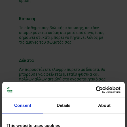
όραση.
Κόπωση
Το αίσθημα υπερβολικής κόπωσης, που δεν
απομακρύνεται ακόμη και μετά από ύπνο, ίσως
σημαίνει ότι κάτι μπορεί να πηγαίνει λάθος με
τις άμυνες του σώματός σας.
Δέκατα
Αν παρουσιάζετε ελαφρύ πυρετό με δέκατα, θα
μπορούσε να οφείλεται (μεταξύ φυσικά και
πολλών άλλων αιτιών) στο ανοσοποιητικό σας
σύστημα που εργάζεται υπερβολικά, καθώς
αρχίζετε να εμφανίζετε μια αυτοάνοση
κατάσταση.
Consent
Details
About
Δερματικά εξανθήματα
Το δέρμα είναι το πρώτο εμπόδιο του
This website uses cookies
οργανισμού έναντι των μικροβίων. Το πώς