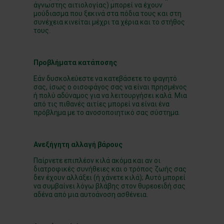
άγνωστης αιτιολογίας) μπορεί να έχουν
μούδιασμα που ξεκινά στα πόδια τους και στη
συνέχεια κινείται μέχρι τα χέρια και το στήθος
τους.
Προβλήματα κατάποσης
Εάν δυσκολεύεστε να κατεβάσετε το φαγητό
σας, ίσως ο οισοφάγος σας να είναι πρησμένος
ή πολύ αδύναμος για να λειτουργήσει καλά. Μια
από τις πιθανές αιτίες μπορεί να είναι ένα
πρόβλημα με το ανοσοποιητικό σας σύστημα.
Ανεξήγητη αλλαγή βάρους
Παίρνετε επιπλέον κιλά ακόμα και αν οι
διατροφικές συνήθειες και ο τρόπος ζωής σας
δεν έχουν αλλάξει (ή χάνετε κιλά); Αυτό μπορεί
να συμβαίνει λόγω βλάβης στον θυρεοειδή σας
αδένα από μια αυτοάνοση ασθένεια.