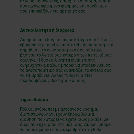
άλλους παράγοντες, όπως το κάπνισμα, κάποια
συνταγογραφούμενα φάρμακα και συνθηκών
που επηρεάζουν τις αρτηρίες σας.
Δυσκοιλιότητα ή διάρροια
Διάρροια που διαρκεί περισσότερο από 2 έως 4
εβδομάδες μπορεί να αποτελεί προειδοποιητικό
σημάδι ότι το ανοσοποιητικό σας σύστημα
βλάπτει το λεπτό σας έντερο ή τον πεπτικό σας
σωλήνα. Η δυσκοιλιότητα είναι επίσης
ανησυχητική, καθώς μπορεί να υποδεικνύει ότι
το ανοσοποιητικό σας αναγκάζει το έντερο σας
να επιβραδύνει. Άλλες πιθανές αιτίες
περιλαμβάνουν βακτήρια και ιούς.
Ξηροφθαλμία
Πολλοί άνθρωποι με αυτοάνοσο νόσημα,
διαπιστώνουν ότι έχουν ξηροφθαλμία. Η
αίσθηση που μπορεί να έχετε ίσως μοιάζει με
άμμο που έχει μπει στο μάτι σας. Ακόμη, μπορεί
να παρατηρήσετε πόνο, ερυθρότητα ή θολή