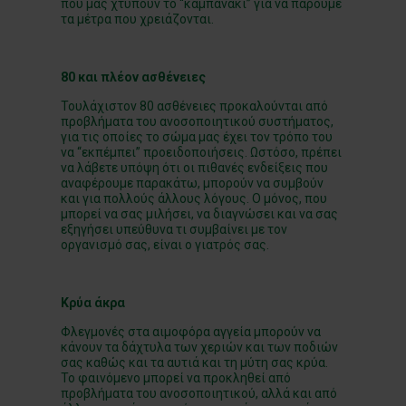
που μας χτυπούν το “καμπανάκι” για να πάρουμε
τα μέτρα που χρειάζονται.
80 και πλέον ασθένειες
Τουλάχιστον 80 ασθένειες προκαλούνται από
προβλήματα του ανοσοποιητικού συστήματος,
για τις οποίες το σώμα μας έχει τον τρόπο του
να “εκπέμπει” προειδοποιήσεις. Ωστόσο, πρέπει
να λάβετε υπόψη ότι οι πιθανές ενδείξεις που
αναφέρουμε παρακάτω, μπορούν να συμβούν
και για πολλούς άλλους λόγους. Ο μόνος, που
μπορεί να σας μιλήσει, να διαγνώσει και να σας
εξηγήσει υπεύθυνα τι συμβαίνει με τον
οργανισμό σας, είναι ο γιατρός σας.
Κρύα άκρα
Φλεγμονές στα αιμοφόρα αγγεία μπορούν να
κάνουν τα δάχτυλα των χεριών και των ποδιών
σας καθώς και τα αυτιά και τη μύτη σας κρύα.
Το φαινόμενο μπορεί να προκληθεί από
προβλήματα του ανοσοποιητικού, αλλά και από