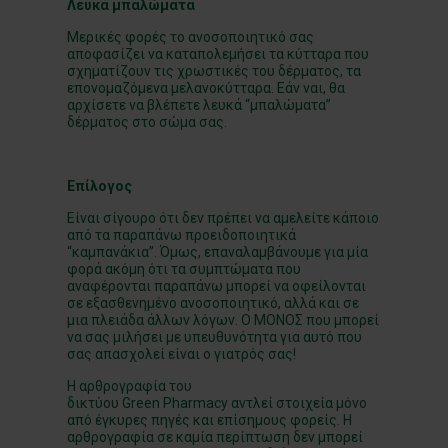
Λευκά μπαλώματα
Μερικές φορές το ανοσοποιητικό σας
αποφασίζει να καταπολεμήσει τα κύτταρα που
σχηματίζουν τις χρωστικές του δέρματος, τα
επονομαζόμενα μελανοκύτταρα. Εάν ναι, θα
αρχίσετε να βλέπετε λευκά “μπαλώματα”
δέρματος στο σώμα σας.
Επίλογος
Είναι σίγουρο ότι δεν πρέπει να αμελείτε κάποιο
από τα παραπάνω προειδοποιητικά
“καμπανάκια”. Όμως, επαναλαμβάνουμε για μία
φορά ακόμη ότι τα συμπτώματα που
αναφέρονται παραπάνω μπορεί να οφείλονται
σε εξασθενημένο ανοσοποιητικό, αλλά και σε
μια πλειάδα άλλων λόγων. Ο ΜΟΝΟΣ που μπορεί
να σας μιλήσει με υπευθυνότητα για αυτό που
σας απασχολεί είναι ο γιατρός σας!
Η αρθρογραφία του
δικτύου
Green
Pharmacy
αντλεί στοιχεία μόνο
από έγκυρες πηγές και επίσημους φορείς. Η
αρθρογραφία σε καμία περίπτωση δεν μπορεί