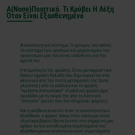
Α(νοσο)ποιητικό. Τι Κρύβει Η Λέξη
Όταν Είναι Εξασθενημένο
Ανοσοποιητικό σύστημα. Ο ορισμός του απλός:
το σύστημα των οργάνων και μηχανισμών του
οργανισμού μας που είναι υπεύθυνοι για την
άμυνά του.
Η ετυμολογία της φράσης; Είναι μεταφραστικό
δάνειο (φράση δηλαδή που δημιουργείται στα
ελληνικά από την πιστή μετάφραση της ξένης
γλώσσας) από τα γαλλικά και τη φράση
“système immunitaire”. Η γαλλική φράση έχει
προέλθει με τη σειρά της από το λατινικό
“immunis” (αυτός που δεν πληρώνει φόρους).
Και η αλήθεια είναι ότι όταν το ανοσοποιητικό
εξασθενεί, ο φόρος πάνω στην υγεία μας είναι
ιδιαίτερα βαρύς! Δείτε λοιπόν στο σημερινό μας
άρθρο τα πιο συνηθισμένα συμπτώματα του
εξασθενημένου ανοσοποιητικού, συμπτώματα