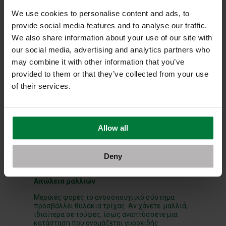
φαίνεται μπορεί να αντικατοπτρίζει πόσο καλά
We use cookies to personalise content and ads, to
το ανοσοποιητικό κάνει τη δουλειά του. Ξηρό,
κόκκινο δέρμα με φαγούρα είναι ένα σύνηθες
provide social media features and to analyse our traffic.
σύμπτωμα φλεγμονής. Ας σημειωθεί ότι τα
We also share information about your use of our site with
άτομα με λύκο συχνά εμφανίζουν εξάνθημα σε
σχήμα πεταλούδας στη μύτη και τα μάγουλά
our social media, advertising and analytics partners who
τους.
may combine it with other information that you’ve
provided to them or that they’ve collected from your use
of their services.
Πόνος στις αρθρώσεις
Όταν υπάρχει φλεγμονή στην εσωτερική
επένδυση των αρθρώσεων, η περιοχή της
άρθρωσης μπορεί να είναι σκληρή ή πρησμένη
Allow all
(κάτι που μπορεί να εμφανιστεί σε παραπάνω
από μια αρθρώσεις). Ίσως παρατηρήσετε ότι
είναι χειρότερο το πρωί.
Deny
Απώλεια μαλλιών
Μερικές φορές το ανοσοποιητικό σύστημα
προσβάλλει θυλάκια τρίχας. Αν χάνετε μαλλιά,
ιδιαίτερα σε τούφες, ίσως αναπτύσσετε μια
κατάσταση που ονομάζεται γυροειδής