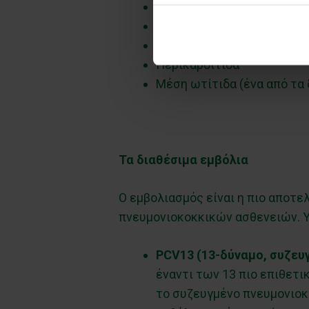
Οστεομυελίτιδα
Ενδοκαρδίτιδα
Περιτονίτιδα
Περικαρδίτιδα
Μέση ωτίτιδα (ένα από τα 
Τα διαθέσιμα εμβόλια
Ο εμβολιασμός είναι η πιο αποτ
πνευμονιοκοκκικών ασθενειών. Υ
PCV
13 (13-δύναμο, συζευ
έναντι των 13 πιο επιθετ
το συζευγμένο πνευμονιοκ