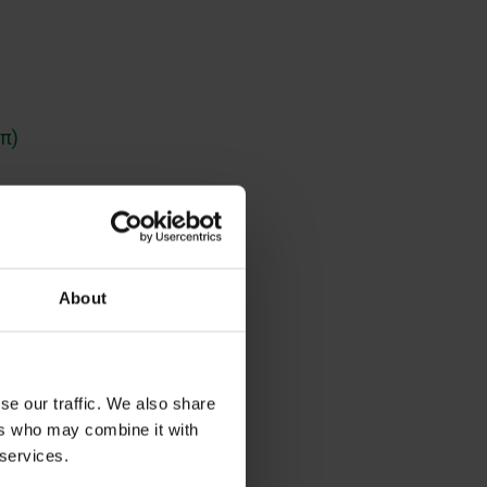
π)
 στις παραπάνω ομάδες.
About
se our traffic. We also share
Αναφέρουμε ενδεικτικά:
ers who may combine it with
 services.