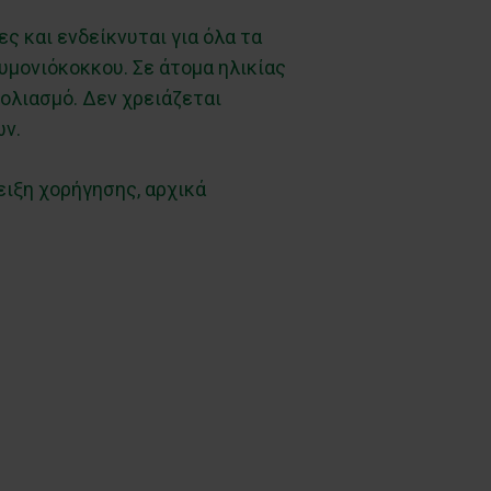
ς και ενδείκνυται για όλα τα
μονιόκοκκου. Σε άτομα ηλικίας
ολιασμό. Δεν χρειάζεται
ών.
ειξη χορήγησης, αρχικά