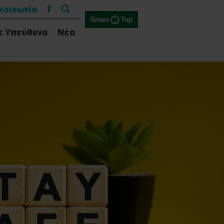
Αναζήτηση
f
κοινωνία
για:
ε Υπεύθυνα
Νέα