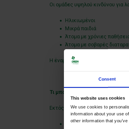
Οι ομάδες υψηλού κινδύνου για λ
Ηλικιωμένοι
Μικρά παιδιά
Άτομα με χρόνιες παθήσεις
Άτομα με σοβαρές διαταρα
Η έναρξη της νόσου είναι πολλές
Consent
Τι μπορεί να προκαλέσει
This website uses cookies
We use cookies to personalis
Εκτός από πνευμονία, ο πνευμον
information about your use of
other information that you’ve
Μηνιγγίτιδα