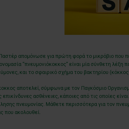
ς Παστέρ απομόνωσε για πρώτη φορά το μικρόβιο που π
νομασία “πνευμονιόκοκκος” είναι μία σύνθετη λέξη π
ύμονες, και το σφαιρικό σχήμα του βακτηρίου (κόκκος
κοκκος αποτελεί, σύμφωνα με τον Παγκόσμιο Οργανισμ
επικίνδυνες ασθένειες, κάποιες από τις οποίες είναι
κλησης πνευμονίας. Μάθετε περισσότερα για τον πνευ
ας που ακολουθεί.