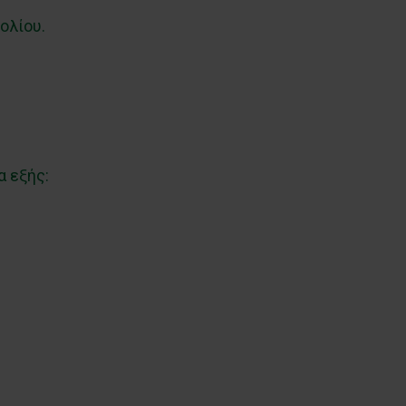
ολίου.
α εξής: