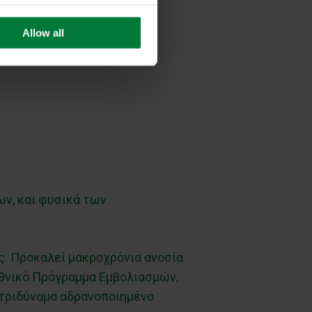
Allow all
ν, και φυσικά των
ς. Προκαλεί μακροχρόνια ανοσία
Εθνικό Πρόγραμμα Εμβολιασμών,
 τριδύναμο αδρανοποιημένο