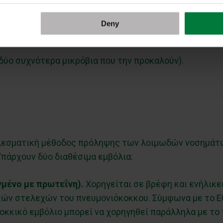
Deny
δύο συχνότερα μικρόβια που την προκαλούν).
ελεσματική μέθοδος πρόληψης των λοιμωδών νοσημάτω
πάρχουν δύο διαθέσιμα εμβόλια:
γμένο με πρωτεΐνη).
Χορηγείται σε βρέφη και ενήλικε
ικών στελεχών του πνευμονιόκοκκου. Σύμφωνα με το 
οκκικό εμβόλιο μπορεί να χορηγηθεί παράλληλα με το