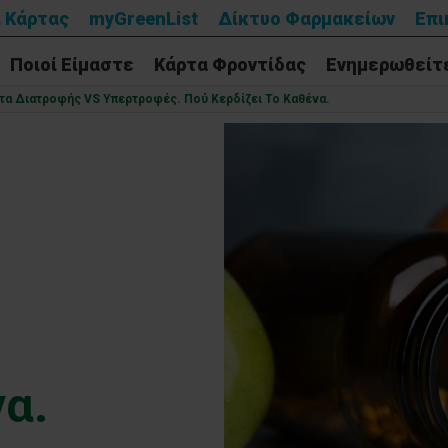
 Κάρτας
myGreenList
Δίκτυο Φαρμακείων
Επι
Ποιοί Είμαστε
Κάρτα Φροντίδας
Ενημερωθείτ
α Διατροφής VS Υπερτροφές. Πού Κερδίζει Το Καθένα.
να.