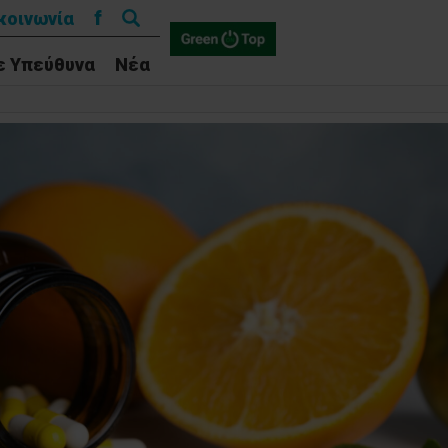
Αναζήτηση
f
κοινωνία
για:
ε Υπεύθυνα
Νέα