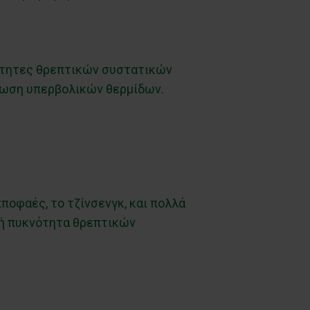
σότητες θρεπτικών συστατικών
άλωση υπερβολικών θερμίδων.
ιπποφαές, το τζίνσενγκ, και πολλά
ηλή πυκνότητα θρεπτικών