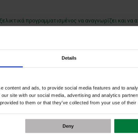
εξελικτικά προγραμματισμένος να αναγνωρίζει και να
 η βιταμίνη C σε ένα πορτοκάλι συνοδεύεται από φλαβο
Details
άδες φυτοχημικά που δρουν συνεργικά. Ένα συμπλήρ
ρχήστρα” στοιχείων που προστατεύουν και ενισχύουν 
e content and ads, to provide social media features and to analy
 our site with our social media, advertising and analytics partn
 provided to them or that they’ve collected from your use of their
ίνες, απαραίτητες για την υγεία του εντέρου και του
τροφής δεν προσφέρουν.
Deny