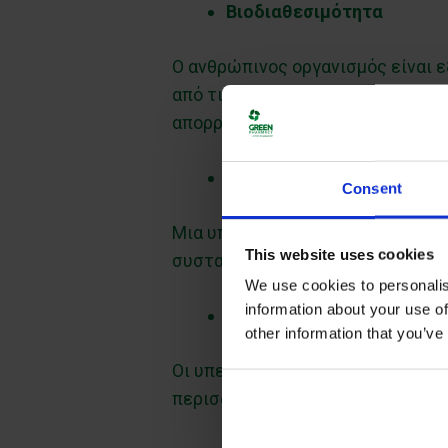
Βιοδιαθεσιμότητα
Ο ανθρώπινος οργανισμός είναι 
από τις τροφές. Για παράδειγμα,
απορρόφησή της.
Συνέργεια συστατικών
Consent
Μια υπερτροφή περιέχει εκατοντ
This website uses cookies
συστατικό, χάνοντας αυτή την “ο
We use cookies to personalis
information about your use of
Φυτικές ίνες
other information that you’ve
Οι υπερτροφές παρέχουν φυτικές 
περισσότερα συμπληρώματα δια