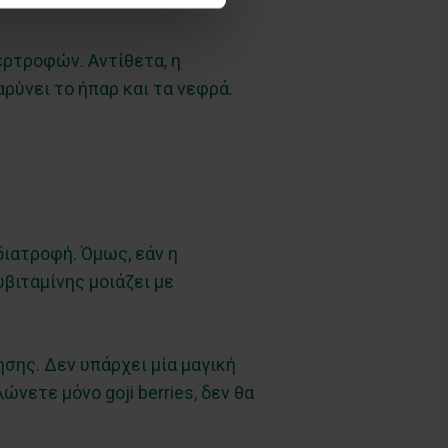
ερτροφών. Αντίθετα, η
ρύνει το ήπαρ και τα νεφρά.
διατροφή. Όμως, εάν η
βιταμίνης μοιάζει με
ησης. Δεν υπάρχει μία μαγική
ώνετε μόνο goji berries, δεν θα