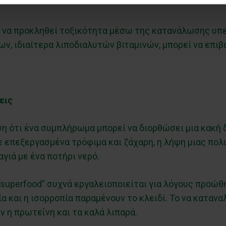
ες να προκληθεί τοξικότητα μέσω της κατανάλωσης υπ
 ιδιαίτερα λιποδιαλυτών βιταμινών, μπορεί να επιβα
εις
ση ότι ένα συμπλήρωμα μπορεί να διορθώσει μια κακή 
 επεξεργασμένα τρόφιμα και ζάχαρη, η λήψη μιας πολυ
γιά με ένα ποτήρι νερό.
 “superfood” συχνά εργαλειοποιείται για λόγους προώθ
α και η ισορροπία παραμένουν το κλειδί. Το να καταναλ
ν η πρωτεΐνη και τα καλά λιπαρά.