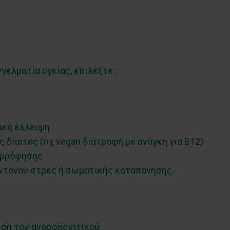
ελματία υγείας, επιλέξτε :
ική έλλειψη
 δίαιτες (πχ vegan διατροφή με ανάγκη για B12)
ορρόφησης
ντονου στρες ή σωματικής καταπόνησης.
ση του ανοσοποιητικού