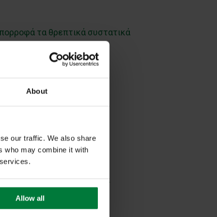
 απορροφά τα θρεπτικά συστατικά
νοειδή που ενισχύουν την
About
ωμα απομονώνει ένα μόνο
τον οργανισμό.
se our traffic. We also share
ers who may combine it with
 services.
 μικροβιώματος, κάτι που τα
Allow all