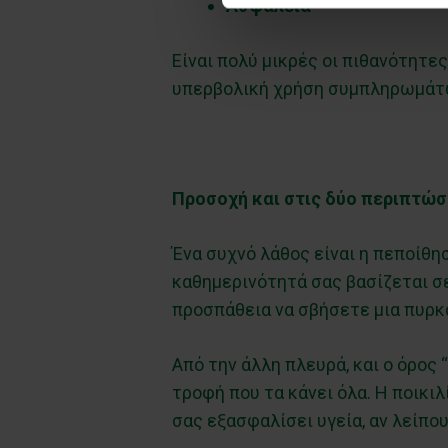
Ασφάλεια
Είναι πολύ μικρές οι πιθανότητ
υπερβολική χρήση συμπληρωμάτων,
Προσοχή και στις δύο περιπτώσ
Ένα συχνό λάθος είναι η πεποίθη
καθημερινότητά σας βασίζεται σε
προσπάθεια να σβήσετε μια πυρκα
Από την άλλη πλευρά, και ο όρος
τροφή που τα κάνει όλα. Η ποικιλί
σας εξασφαλίσει υγεία, αν λείπου