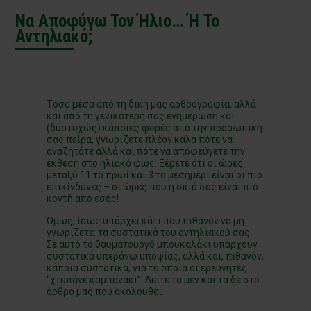
Να Αποφύγω Τον Ήλιο… Ή Το
Αντηλιακό;
Τόσο μέσα από τη δική μας αρθρογραφία, αλλά
και από τη γενικότερή σας ενημέρωση και
(δυστυχώς) κάποιες φορές από την προσωπική
σας πείρα, γνωρίζετε πλέον καλά πότε να
αναζητάτε αλλά και πότε να αποφεύγετε την
έκθεση στο ηλιακό φως. Ξέρετε ότι οι ώρες
μεταξύ 11 το πρωί και 3 το μεσημέρι είναι οι πιο
επικίνδυνες – οι ώρες που η σκιά σας είναι πιο
κοντή από εσάς!
Όμως, ίσως υπάρχει κάτι που πιθανόν να μη
γνωρίζετε: τα συστατικά του αντηλιακού σας.
Σε αυτό το θαυματουργό μπουκαλάκι υπάρχουν
συστατικά υπεράνω υποψίας, αλλά και, πιθανόν,
κάποια συστατικά, για τα οποία οι ερευνητές
“χτυπάνε καμπανάκι”. Δείτε τα μεν και τα δε στο
άρθρο μας που ακολουθεί.