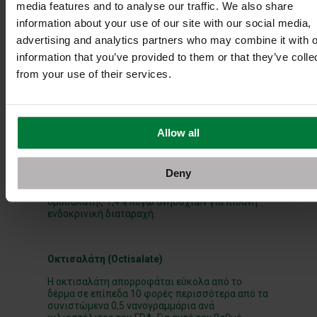
έδειξαν ότι έχει ορμονικές επιδράσεις στο
media features and to analyse our traffic. We also share
μεταβολικό σύστημα και επηρεάζει την
information about your use of our site with our social media,
παραγωγή θυρεοειδικών ορμονών. Τέλος,
πολλές χώρες απαγορεύουν την πώληση
advertising and analytics partners who may combine it with o
αντηλιακών που παρασκευάζονται με
information that you’ve provided to them or that they’ve colle
οκτινοξάτη, επειδή μπορεί να είναι επιβλαβή για
τους υδρόβιους οργανισμούς.
from your use of their services.
Ομοσαλάτη (
Homosalate)
Allow all
Η ομοσαλάτη διεισδύει στο δέρμα, διαταράσσει
τις ορμόνες και παράγει τοξικά υποπροϊόντα
διάσπασης με την πάροδο του χρόνου. Η πιο
Deny
πρόσφατη γνωμοδότηση της Ευρωπαϊκής
Επιτροπής συνέστησε μέγιστη συγκέντρωση
ομοσαλάτης 1,4% λόγω ανησυχιών για πιθανή
ενδοκρινική διαταραχή.
Οκτισαλάτη (
Octisalate
)
Η οκτισαλάτη απορροφάται εύκολα από το
δέρμα σε επίπεδα 10 φορές περισσότερα από τα
συνιστώμενα 0,5 νανογραμμάρια ανά