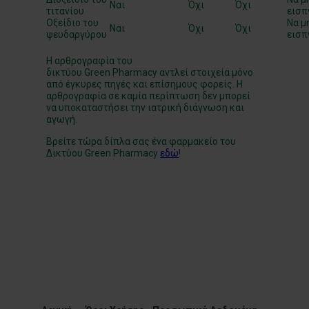
Ναι
Όχι
Όχι
τιτανίου
εισπ
Οξείδιο του
Να μ
Ναι
Όχι
Όχι
ψευδαργύρου
εισπ
Η αρθρογραφία του
δικτύου
Green
Pharmacy
αντλεί στοιχεία μόνο
από έγκυρες πηγές και επίσημους φορείς. Η
αρθρογραφία σε καμία περίπτωση δεν μπορεί
να υποκαταστήσει την ιατρική διάγνωση και
αγωγή.
Βρείτε τώρα δίπλα σας ένα φαρμακείο του
Δικτύου Green Pharmacy
εδώ
!