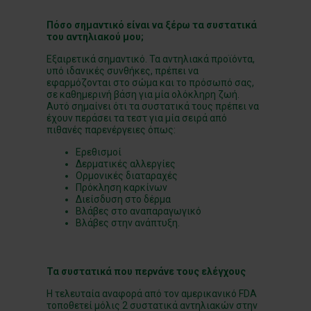
Πόσο σημαντικό είναι να ξέρω τα συστατικά
του αντηλιακού μου;
Εξαιρετικά σημαντικό. Τα αντηλιακά προϊόντα,
υπό ιδανικές συνθήκες, πρέπει να
εφαρμόζονται στο σώμα και το πρόσωπό σας,
σε καθημερινή βάση για μία ολόκληρη ζωή.
Αυτό σημαίνει ότι τα συστατικά τους πρέπει να
έχουν περάσει τα τεστ για μία σειρά από
πιθανές παρενέργειες όπως:
Ερεθισμοί
Δερματικές αλλεργίες
Ορμονικές διαταραχές
Πρόκληση καρκίνων
Διείσδυση στο δέρμα
Βλάβες στο αναπαραγωγικό
Βλάβες στην ανάπτυξη.
Τα συστατικά που περνάνε τους ελέγχους
Η τελευταία αναφορά από τον αμερικανικό FDA
τοποθετεί μόλις 2 συστατικά αντηλιακών στην