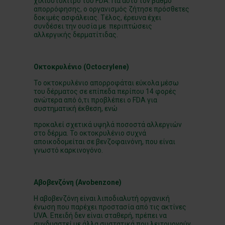
χιλιοστόλιτρο του FDA. Για αυτό τον βαθμό
απορρόφησης, ο οργανισμός ζήτησε πρόσθετες
δοκιμές ασφάλειας. Τέλος, έρευνα έχει
συνδέσει την ουσία με περιπτώσεις
αλλεργικής δερματίτιδας.
Οκτοκρυλένιο (
Octocrylene
)
Το οκτοκρυλένιο απορροφάται εύκολα μέσω
του δέρματος σε επίπεδα περίπου 14 φορές
ανώτερα από ό,τι προβλέπει ο FDA για
συστηματική έκθεση, ενώ
προκαλεί σχετικά υψηλά ποσοστά αλλεργιών
στο δέρμα. Το οκτοκρυλένιο συχνά
αποικοδομείται σε βενζοφαινόνη, που είναι
γνωστό καρκινογόνο.
Αβοβενζόνη (
Avobenzone
)
Η αβοβενζόνη είναι λιποδιαλυτή οργανική
ένωση που παρέχει προστασία από τις ακτίνες
UVA. Επειδή δεν είναι σταθερή, πρέπει να
συνδυαστεί με άλλα συστατικά που λειτουργούν