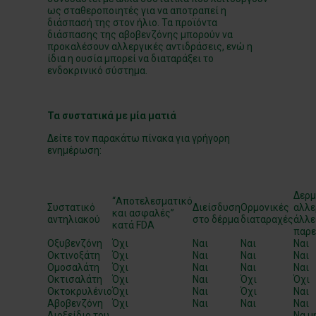
ως σταθεροποιητές για να αποτραπεί η
διάσπασή της στον ήλιο. Τα προϊόντα
διάσπασης της αβοβενζόνης μπορούν να
προκαλέσουν αλλεργικές αντιδράσεις, ενώ η
ίδια η ουσία μπορεί να διαταράξει το
ενδοκρινικό σύστημα.
Τα συστατικά με μία ματιά
Δείτε τον παρακάτω πίνακα για γρήγορη
ενημέρωση:
Δερμ
“Αποτελεσματικό
Συστατικό
Διείσδυση
Ορμονικές
αλλε
και ασφαλές”
αντηλιακού
στο δέρμα
διαταραχές
άλλε
κατά FDA
παρε
Οξυβενζόνη
Όχι
Ναι
Ναι
Ναι
Οκτινοξάτη
Όχι
Ναι
Ναι
Ναι
Ομοσαλάτη
Όχι
Ναι
Ναι
Ναι
Οκτισαλάτη
Όχι
Ναι
Όχι
Όχι
Οκτοκρυλένιο
Όχι
Ναι
Όχι
Ναι
Αβοβενζόνη
Όχι
Ναι
Ναι
Ναι
Διοξείδιο του
Να μ