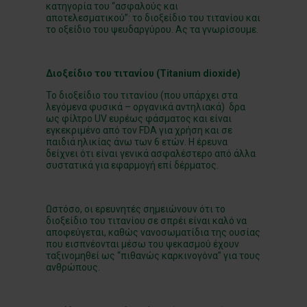
κατηγορία του “ασφαλούς και
αποτελεσματικού”: το διοξείδιο του τιτανίου και
το οξείδιο του ψευδαργύρου. Ας τα γνωρίσουμε.
Διοξείδιο του τιτανίου (
Titanium
dioxide
)
Το διοξείδιο του τιτανίου (που υπάρχει στα
λεγόμενα φυσικά – οργανικά αντηλιακά) δρα
ως φίλτρο UV ευρέως φάσματος και είναι
εγκεκριμένο από τον FDA για χρήση και σε
παιδιά ηλικίας άνω των 6 ετών. Η έρευνα
δείχνει ότι είναι γενικά ασφαλέστερο από άλλα
συστατικά για εφαρμογή επί δέρματος.
Ωστόσο, οι ερευνητές σημειώνουν ότι το
διοξείδιο του τιτανίου σε σπρέι είναι καλό να
αποφεύγεται, καθώς νανοσωματίδια της ουσίας
που εισπνέονται μέσω του ψεκασμού έχουν
ταξινομηθεί ως “πιθανώς καρκινογόνα” για τους
ανθρώπους.