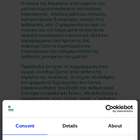
Η πορεία της θεραπείας στον καρκίνο του
μαστού συχνά συνοδεύεται από έντονες
παρενέργειες: απώλεια μαλλιών, κόπωση,
γαστρεντερικές διαταραχές, πόνους στις
αρθρώσεις, κλπ. Ο φαρμακοποιός έχει τις
γνώσεις και την πείρα ώστε να προτείνει
ασφαλή σκευάσματα, καλλυντικά, αλλά και
παραφαρμακευτικά προϊόντα, που
ανακουφίζουν τα συμπτώματα και
διευκολύνουν την καθημερινότητα της
ασθενούς με καρκίνο του μαστού.
Παράλληλα, ενισχύει τη συμμόρφωση στην
αγωγή, υπενθυμίζοντας στην ασθενή τη
σημασία της συνέπειας. Οι συχνές επισκέψεις
στο φαρμακείο δημιουργούν ένα δίκτυο
παρακολούθησης που βοηθά την ασθενή να μη
διακόψει ή παραλείψει δόσεις. Με άλλα λόγια, ο
φαρμακοποιός είναι πολλές φορές ο “φύλακας
– άγγελος” της ασθενούς, όσον αφορά τη σωστή
λήψη της αγωγής.
Consent
Details
About
Ψυχολογική υποστήριξη και ανθρώπινη
επαφή