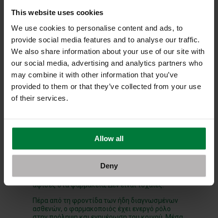
Ο καρκίνος του μαστού δεν είναι μόνο σωματική
This website uses cookies
αλλά και ψυχολογική δοκιμασία. Το σοκ της
διάγνωσης, οι αλλαγές στην εικόνα του
We use cookies to personalise content and ads, to
σώματος, ο φόβος της υποτροπής και άλλα,
provide social media features and to analyse our traffic.
επιβαρύνουν σημαντικά την ψυχολογία. Ο
φαρμακοποιός, και ειδικά ο φαρμακοποιός της
We also share information about your use of our site with
γειτονιάς μας, βρίσκεται πιο κοντά στην ασθενή
our social media, advertising and analytics partners who
και την οικογένειά της από οποιονδήποτε άλλο.
may combine it with other information that you’ve
Με μια απλή συζήτηση, με διάθεση ακρόασης
provided to them or that they’ve collected from your use
και ενσυναίσθησης, μπορεί να λειτουργήσει
υποστηρικτικά και να ενθαρρύνει την πάσχουσα
of their services.
να ακολουθήσει με δύναμη την πορεία της
θεραπείας. Η ανθρώπινη επαφή που προσφέρει,
συχνά αποτελεί ανάσα για την ασθενή, σε μια
δύσκολη καθημερινότητα.
Allow all
Εκπαίδευση και πρόληψη του κοινού
Deny
Έχετε προσέξει τις διάφορες εκπαιδευτικές
αφίσες στα φαρμακεία; Δεν είναι τυχαίες.
Πέρα από τη φροντίδα των ήδη διαγνωσμένων
ασθενών, ο φαρμακοποιός έχει ενεργό ρόλο
στην πρόληψη και ενημέρωση του κοινού. Μέσα