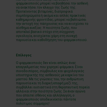
φαρμακοποιός μπορεί να βοηθήσει την ασθενή
να ανακτήσει τον έλεγχο της ζωής της.
Προτείνοντας βιταμίνες, διατροφικά
συμπληρώματα ή ακόμα και απλές πρακτικές
καθημερινής φροντίδας, μπορεί να βελτιώσει
την αντοχή της πάσχουσας και να ενισχύσει το
αίσθημα ευεξίας. Η ποιότητα ζωής, που
αποτελεί βασικό στόχο στη σύγχρονη
ογκολογία, ενισχύεται χάρη στη συνεχή
παρουσία και καθοδήγηση του φαρμακοποιού.
Επίλογος
Ο φαρμακοποιός δεν είναι απλώς ένας
επαγγελματίας που χορηγεί φάρμακα. Είναι
συνοδοιπόρος, σύμβουλος και ψυχολογικός
υποστηρικτής της ασθενούς με καρκίνο του
μαστού. Με τις γνώσεις του, την ανθρώπινη
παρουσία και τη διαρκή επαφή μαζί της,
συμβάλλει ουσιαστικά στη θεραπευτική πορεία
αλλά και στην ποιότητα ζωής. Σε έναν αγώνα
που απαιτεί σθένος και αλληλεγγύη, ο
φαρμακοποιός αποδεικνύεται πάντοτε
πολύτιμος σύμμαχος!