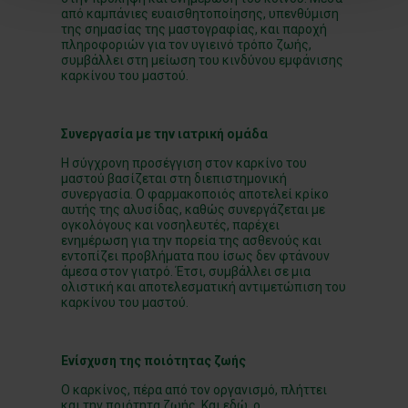
από καμπάνιες ευαισθητοποίησης, υπενθύμιση
της σημασίας της μαστογραφίας, και παροχή
πληροφοριών για τον υγιεινό τρόπο ζωής,
συμβάλλει στη μείωση του κινδύνου εμφάνισης
καρκίνου του μαστού.
Συνεργασία με την ιατρική ομάδα
Η σύγχρονη προσέγγιση στον καρκίνο του
μαστού βασίζεται στη διεπιστημονική
συνεργασία. Ο φαρμακοποιός αποτελεί κρίκο
αυτής της αλυσίδας, καθώς συνεργάζεται με
ογκολόγους και νοσηλευτές, παρέχει
ενημέρωση για την πορεία της ασθενούς και
εντοπίζει προβλήματα που ίσως δεν φτάνουν
άμεσα στον γιατρό. Έτσι, συμβάλλει σε μια
ολιστική και αποτελεσματική αντιμετώπιση του
καρκίνου του μαστού.
Ενίσχυση της ποιότητας ζωής
Ο καρκίνος, πέρα από τον οργανισμό, πλήττει
και την ποιότητα ζωής. Και εδώ, ο