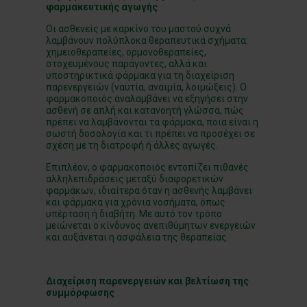
φαρμακευτικής αγωγής
Οι ασθενείς με καρκίνο του μαστού συχνά
λαμβάνουν πολύπλοκα θεραπευτικά σχήματα:
χημειοθεραπείες, ορμονοθεραπείες,
στοχευμένους παράγοντες, αλλά και
υποστηρικτικά φάρμακα για τη διαχείριση
παρενεργειών (ναυτία, αναιμία, λοιμώξεις). Ο
φαρμακοποιός αναλαμβάνει να εξηγήσει στην
ασθενή σε απλή και κατανοητή γλώσσα, πώς
πρέπει να λαμβάνονται τα φάρμακα, ποια είναι η
σωστή δοσολογία και τι πρέπει να προσέχει σε
σχέση με τη διατροφή ή άλλες αγωγές.
Επιπλέον, ο φαρμακοποιός εντοπίζει πιθανές
αλληλεπιδράσεις μεταξύ διαφορετικών
φαρμάκων, ιδιαίτερα όταν η ασθενής λαμβάνει
και φάρμακα για χρόνια νοσήματα, όπως
υπέρταση ή διαβήτη. Με αυτό τον τρόπο
μειώνεται ο κίνδυνος ανεπιθύμητων ενεργειών
και αυξάνεται η ασφάλεια της θεραπείας.
Διαχείριση παρενεργειών και βελτίωση της
συμμόρφωσης