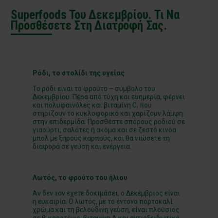
Superfoods Του Δεκεμβρίου. Τι Να
Προσθέσετε Στη Διατροφή Σας.
Ρόδι, το στολίδι της υγείας
Το ρόδι είναι το φρούτο – σύμβολο του
Δεκεμβρίου. Πέρα από τύχη και ευημερία, φέρνει
και πολυφαινόλες και βιταμίνη C, που
στηρίζουν το κυκλοφορικό και χαρίζουν λάμψη
στην επιδερμίδα. Προσθέστε σπόρους ροδιού σε
γιαούρτι, σαλάτες ή ακόμα και σε ζεστό κινόα
μπολ με ξηρούς καρπούς, και θα νιώσετε τη
διαφορά σε γεύση και ενέργεια.
Λωτός, το φρούτο του ήλιου
Αν δεν τον έχετε δοκιμάσει, ο Δεκέμβριος είναι
η ευκαιρία. Ο λωτός, με το έντονο πορτοκαλί
χρώμα και τη βελούδινη γεύση, είναι πλούσιος
σε β-καροτένιο, βιταμίνη Α και αντιοξειδωτικά.