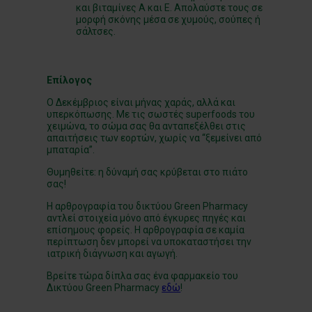
και βιταμίνες Α και Ε. Απολαύστε τους σε
μορφή σκόνης μέσα σε χυμούς, σούπες ή
σάλτσες.
Επίλογος
Ο Δεκέμβριος είναι μήνας χαράς, αλλά και
υπερκόπωσης. Με τις σωστές superfoods του
χειμώνα, το σώμα σας θα ανταπεξέλθει στις
απαιτήσεις των εορτών, χωρίς να “ξεμείνει από
μπαταρία”.
Θυμηθείτε: η δύναμή σας κρύβεται στο πιάτο
σας!
Η αρθρογραφία του δικτύου Green Pharmacy
αντλεί στοιχεία μόνο από έγκυρες πηγές και
επίσημους φορείς. Η αρθρογραφία σε καμία
περίπτωση δεν μπορεί να υποκαταστήσει την
ιατρική διάγνωση και αγωγή.
Βρείτε τώρα δίπλα σας ένα φαρμακείο του
Δικτύου Green Pharmacy
εδώ
!