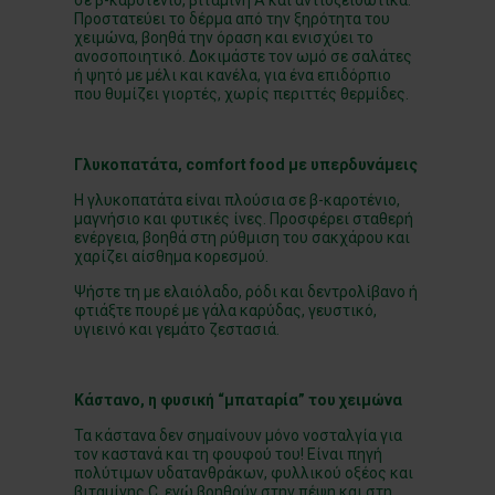
Προστατεύει το δέρμα από την ξηρότητα του
χειμώνα, βοηθά την όραση και ενισχύει το
ανοσοποιητικό. Δοκιμάστε τον ωμό σε σαλάτες
ή ψητό με μέλι και κανέλα, για ένα επιδόρπιο
που θυμίζει γιορτές, χωρίς περιττές θερμίδες.
Γλυκοπατάτα,
comfort
food με υπερδυνάμεις
Η γλυκοπατάτα είναι πλούσια σε β-καροτένιο,
μαγνήσιο και φυτικές ίνες. Προσφέρει σταθερή
ενέργεια, βοηθά στη ρύθμιση του σακχάρου και
χαρίζει αίσθημα κορεσμού.
Ψήστε τη με ελαιόλαδο, ρόδι και δεντρολίβανο ή
φτιάξτε πουρέ με γάλα καρύδας, γευστικό,
υγιεινό και γεμάτο ζεστασιά.
Κάστανο, η φυσική “μπαταρία” του χειμώνα
Τα κάστανα δεν σημαίνουν μόνο νοσταλγία για
τον καστανά και τη φουφού του! Είναι πηγή
πολύτιμων υδατανθράκων, φυλλικού οξέος και
βιταμίνης C, ενώ βοηθούν στην πέψη και στη