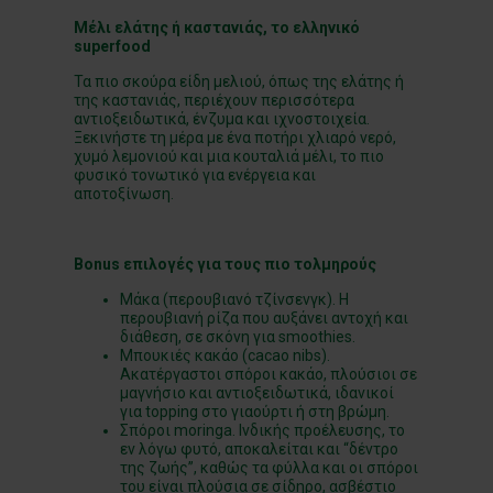
Μέλι ελάτης ή καστανιάς, το ελληνικό
superfood
Τα πιο σκούρα είδη μελιού, όπως της ελάτης ή
της καστανιάς, περιέχουν περισσότερα
αντιοξειδωτικά, ένζυμα και ιχνοστοιχεία.
Ξεκινήστε τη μέρα με ένα ποτήρι χλιαρό νερό,
χυμό λεμονιού και μια κουταλιά μέλι, το πιο
φυσικό τονωτικό για ενέργεια και
αποτοξίνωση.
Bonus επιλογές για τους πιο τολμηρούς
Μάκα (περουβιανό τζίνσενγκ). Η
περουβιανή ρίζα που αυξάνει αντοχή και
διάθεση, σε σκόνη για smoothies.
Μπουκιές κακάο (cacao nibs).
Ακατέργαστοι σπόροι κακάο, πλούσιοι σε
μαγνήσιο και αντιοξειδωτικά, ιδανικοί
για topping στο γιαούρτι ή στη βρώμη.
Σπόροι moringa. Ινδικής προέλευσης, το
εν λόγω φυτό, αποκαλείται και “δέντρο
της ζωής”, καθώς τα φύλλα και οι σπόροι
του είναι πλούσια σε σίδηρο, ασβέστιο