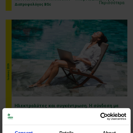
Περισσότερα
Διατροφολόγος BSc
Ιούνιος 2026
Ηλεκτρολύτες και συγκέντρωση. Η σύνδεση με
τον εγκέφαλο που δεν φαντάζεσαι
Περισσότερα
Consent
Details
About