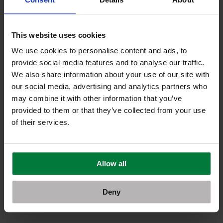
This website uses cookies
We use cookies to personalise content and ads, to
provide social media features and to analyse our traffic.
We also share information about your use of our site with
our social media, advertising and analytics partners who
Ιούνιος 2026
may combine it with other information that you’ve
provided to them or that they’ve collected from your use
of their services.
Smart gadgets ενυδάτωσης. Η τεχνολογία που σου
Allow all
θυμίζει να πίνεις νερό
Deny
Περισσότερα