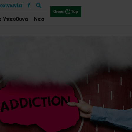
Αναζήτηση
f
κοινωνία
για:
ε Υπεύθυνα
Νέα