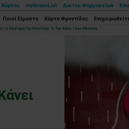
 Κάρτας
myGreenList
Δίκτυο Φαρμακείων
Επι
Ποιοί Είμαστε
Κάρτα Φροντίδας
Ενημερωθείτ
ό!
/
Η Επιστήμη Της Νικοτίνης. Τι Την Κάνει Τόσο Εθιστική.
 Κάνει