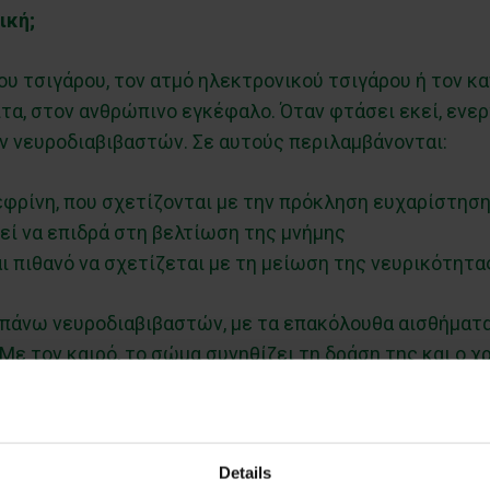
ική;
υ τσιγάρου, τον ατμό ηλεκτρονικού τσιγάρου ή τον καπ
τα, στον ανθρώπινο εγκέφαλο. Όταν φτάσει εκεί, ενε
 νευροδιαβιβαστών. Σε αυτούς περιλαμβάνονται:
εφρίνη, που σχετίζονται με την πρόκληση ευχαρίστηση
εί να επιδρά στη βελτίωση της μνήμης
ι πιθανό να σχετίζεται με τη μείωση της νευρικότητας
άνω νευροδιαβιβαστών, με τα επακόλουθα αισθήματα 
 Με τον καιρό, το σώμα συνηθίζει τη δράση της και ο χ
ει το ίδιο αποτέλεσμα. Έτσι δημιουργείται ο φαύλος 
Details