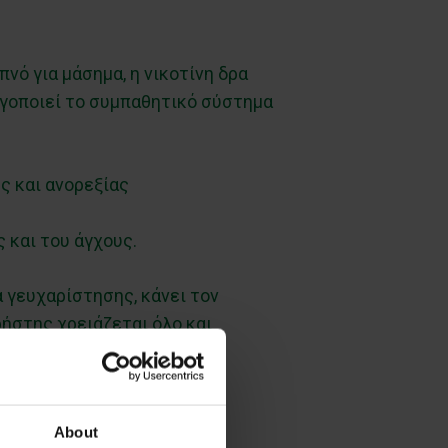
νό για μάσημα, η νικοτίνη δρα
ργοποιεί το συμπαθητικό σύστημα
ς και ανορεξίας
 και του άγχους.
γευχαρίστησης, κάνει τον
ρήστης χρειάζεται όλο και
κύκλος του εθισμού.
About