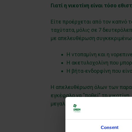
Γιατί η νικοτίνη είναι τόσο εθιστ
Είτε προέρχεται από τον καπνό το
ταχύτατα, μόλις σε 7 δευτερόλεπ
με απελευθέρωση συγκεκριμένων
Η ντοπαμίνη και η νορεπιν
Η ακετυλοχολίνη που μπορ
Η βήτα-ενδορφίνη που είνα
Η απελευθέρωση όλων των παραπ
εγκέφαλο να “ποθεί” τη νικοτίνη.
μεγαλύτερη ποσότητα για να νιώσ
Consent