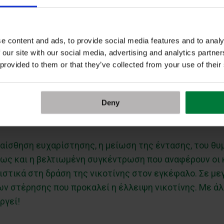
φαρμακολογικά ως διεγερτική ουσία, παρουσιάζει διττ
e content and ads, to provide social media features and to analy
όσο και ως κατασταλτικό. Ως διεγερτικό, φαίνεται να 
 our site with our social media, advertising and analytics partn
ι τη μαθησιακή ικανότητα.
 provided to them or that they’ve collected from your use of their
λτική της δράση συμβάλλει στη μείωση των συμπτωμάτω
Deny
νισμα τούς βοηθά να συγκεντρώνονται, ενώ συχνά νιώθ
θεσης.
η αίσθηση ευχαρίστησης, η μείωση της έντασης, του θ
ως και η βελτιωμένη συγκέντρωση που αναφέρουν οι 
ιστικά στη δράση της νικοτίνης στον εγκέφαλο. Σε μεγ
στέρησης που προκαλεί η έλλειψη νικοτίνης. Με άλλα
ργεί!