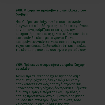
#08. Μπορώ να προλάβω τις επιπλοκές του
διαβήτη;
Ναι! Οι έρευνες δείχνουν ότι όσο πιο νωρίς
διαγνωστεί ο διαβήτης σας και όσο πιο γρήγορα
αρχίσετε να ρυθμίζετε το σάκχαρο, την
αρτηριακή πίεση και τη χοληστερόλη σας, τόσο
πιο υγιείς θα είστε με τα χρόνια. Για να
παραμείνετε υγιείς και να εντοπίσετε έγκαιρα
τυχόν επιπλοκές, βεβαιωθείτε ότι κάνετε όλες
τις εξετάσεις που σας συστήνει ο γιατρός σας.
#09. Πρέπει να σταματήσω να τρώω ζάχαρη
εντελώς;
Αν και πρέπει να προσέχετε την πρόσληψη
πρόσθετης ζάχαρης, δεν χρειάζεται να την
αποκλείσετε εντελώς από τη διατροφή σας.
Κατανοήστε ότι η ζάχαρη δεν προκαλεί “άμεσα”
διαβήτη. Περιέχει πάρα πολλές θερμίδες, οι
οποίες προσθέτουν στο σωματικό σας βάρος.
Και όσο περισσότερο βάρος παίρνετε, τόσο
χειρότερος θα είναι ο διαβήτης σας.