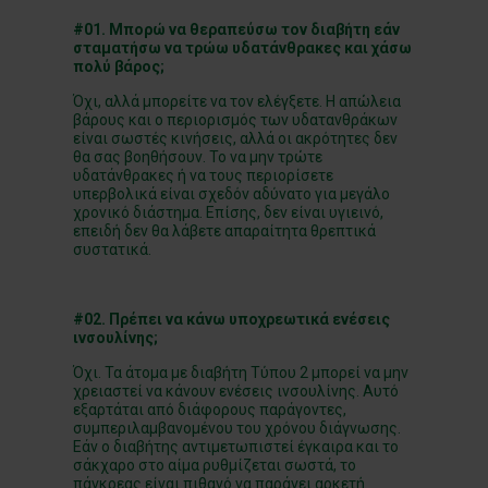
#01. Μπορώ να θεραπεύσω τον διαβήτη εάν
σταματήσω να τρώω υδατάνθρακες και χάσω
πολύ βάρος;
Όχι, αλλά μπορείτε να τον ελέγξετε. Η απώλεια
βάρους και ο περιορισμός των υδατανθράκων
είναι σωστές κινήσεις, αλλά οι ακρότητες δεν
θα σας βοηθήσουν. Το να μην τρώτε
υδατάνθρακες ή να τους περιορίσετε
υπερβολικά είναι σχεδόν αδύνατο για μεγάλο
χρονικό διάστημα. Επίσης, δεν είναι υγιεινό,
επειδή δεν θα λάβετε απαραίτητα θρεπτικά
συστατικά.
#02. Πρέπει να κάνω υποχρεωτικά ενέσεις
ινσουλίνης;
Όχι. Τα άτομα με διαβήτη Τύπου 2 μπορεί να μην
χρειαστεί να κάνουν ενέσεις ινσουλίνης. Αυτό
εξαρτάται από διάφορους παράγοντες,
συμπεριλαμβανομένου του χρόνου διάγνωσης.
Εάν ο διαβήτης αντιμετωπιστεί έγκαιρα και το
σάκχαρο στο αίμα ρυθμίζεται σωστά, το
πάγκρεας είναι πιθανό να παράγει αρκετή