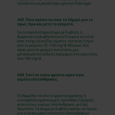
ινσουλίνη για μεγαλύτερο χρονικό διάστημα.
#03. Ποιο πρέπει να είναι το ζάχαρό μου το
πρωί, πριν και μετά τα γεύματα;
Για τα περισσότερα άτομα με διαβήτη, η
Αμερικανική Διαβητολογική Εταιρεία συνιστά
έναν στόχο γλυκόζης αίματος νηστείας ή πριν
από τα γεύματα 70–130 mg/dl. Μία έως δύο
ώρες μετά το φαγητό συνιστάται μια
μεταγευματική ένδειξη σακχάρου στο αίμα κάτω
από 180 mg/dl.
#04. Γιατί να τρώω φρούτα αφού είναι
γεμάτα υδατάνθρακες;
Οι θερμίδες σε όλα τα φρούτα (φρέσκα, ή
κονσερβοποιημένα χωρίς προσθήκη ζάχαρης)
είναι όντως κυρίως υδατάνθρακες με λίγη
πρωτεΐνη. Τα άτομα με διαβήτη πρέπει να τρώνε
μια συγκεκριμένη ποσότητα υδατανθράκων