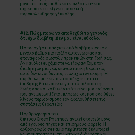
μόνο στο πώς αισθάνεστε, αλλά αντίθετα
σημειώστε τι δείχνει η συσκευή
παρακολούθησης γλυκόζης.
#12. Πώς μπορώ να αποδεχθώ το γεγονός
ότι έχω διαβήτη; Δεν μου είναι εύκολο.
Η αποδοχή ότι πάσχετε από διαβήτη είναι σε
μεγάλο βαθμό μια πράξη αυτογνωσίας και
επαναφοράς σωστών πρακτικών στη ζωή σας.
Αν και όλοι ευχόμαστε να εξαφανίζαμε τον
διαβήτη με μία νέα, επαναστατική θεραπεία,
αυτό δεν είναι δυνατό, τουλάχιστον ακόμη. Η
συμβουλή μας είναι να αποδεχτείτε ότι ο
διαβήτης θα είναι εκεί για το υπόλοιπο της
ζωής σας και να θυμάστε ότι είναι μια ασθένεια
που αντιμετωπίζεται πλήρως και που σας θέτει
λίγους περιορισμούς εάν ακολουθήσετε τις
συστάσεις θεραπείας.
Η αρθρογραφία του
δικτύου
Green
Pharmacy
αντλεί στοιχεία μόνο
από έγκυρες πηγές και επίσημους φορείς. Η
αρθρογραφία σε καμία περίπτωση δεν μπορεί
να υποκαταστήσει την ιατρική διάγνωση και