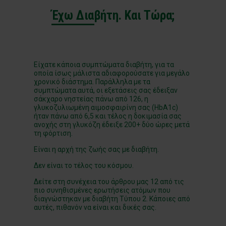
Έχω Διαβήτη. Και Τώρα;
Είχατε κάποια συμπτώματα διαβήτη, για τα
οποία ίσως μάλιστα αδιαφορούσατε για μεγάλο
χρονικό διάστημα. Παράλληλα με τα
συμπτώματα αυτά, οι εξετάσεις σας έδειξαν
σάκχαρο νηστείας πάνω από 126, η
γλυκοζυλιωμένη αιμοσφαιρίνη σας (HbA1c)
ήταν πάνω από 6,5 και τέλος η δοκιμασία σας
ανοχής στη γλυκόζη έδειξε 200+ δύο ώρες μετά
τη φόρτιση.
Είναι η αρχή της ζωής σας με διαβήτη.
Δεν είναι το τέλος του κόσμου.
Δείτε στη συνέχεια του άρθρου μας 12 από τις
πιο συνηθισμένες ερωτήσεις ατόμων που
διαγνώστηκαν με διαβήτη Τύπου 2. Κάποιες από
αυτές, πιθανόν να είναι και δικές σας.