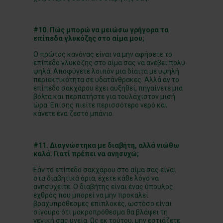
#10. Πώς μπορώ να μειώσω γρήγορα τα
επίπεδα γλυκόζης στο αίμα μου;
Ο πρώτος κανόνας είναι να μην αφήσετε το
επίπεδο γλυκόζης στο αίμα σας να ανέβει πολύ
ψηλά. Αποφύγετε λοιπόν μια δίαιτα με υψηλή
περιεκτικότητα σε υδατάνθρακες. Αλλά αν το
επίπεδο σακχάρου έχει αυξηθεί, πηγαίνετε μια
βόλτα και περπατήστε για τουλάχιστον μισή
ώρα. Επίσης πιείτε περισσότερο νερό και
κάνετε ένα ζεστό μπάνιο.
#11. Διαγνώστηκα με διαβήτη, αλλά νιώθω
καλά. Γιατί πρέπει να ανησυχώ;
Εάν το επίπεδο σακχάρου στο αίμα σας είναι
στα διαβητικά όρια, έχετε κάθε λόγο να
ανησυχείτε. Ο διαβήτης είναι ένας ύπουλος
εχθρός που μπορεί να μην προκαλεί
βραχυπρόθεσμες επιπλοκές, ωστόσο είναι
σίγουρο ότι μακροπρόθεσμα θα βλάψει τη
γενική σας υγεία. Ως εκ τούτου, μην εστιάζετε