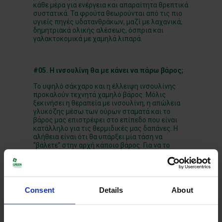
κάθε μέρα για ενέργεια και απαραίτητα θρεπτικά
συστατικά. Τα φρούτα θεωρούνται από τις πιο
υγιείς πηγές υδατανθράκων, μαζί με λαχανικά,
δημητριακά ολικής αλέσεως, όσπρια και
γαλακτοκομικά με χαμηλά λιπαρά.
#05. Η ινσουλίνη θα με κάνει να πάρω βάρος;
Το υψηλό σάκχαρο και η έλλειψη ινσουλίνης
προκαλούν τεχνητά χαμηλό βάρος. Μόλις
ξεκινήσει η θεραπεία με ινσουλίνη, η απώλεια
γλυκόζης μέσω των ούρων σταματά και το
βάρος μας επιστρέφει στο επίπεδο που είναι
κατάλληλο για τις θερμιδικές μας δαπάνες. Η
αλήθεια είναι ότι θα υπάρξει μία τάση να
“βάλετε” στην αρχή κάποιο βάρος. Για να το
αποτρέψετε, ασκήστε μεγαλύτερο έλεγχο στις
μερίδες, κάψτε επιπλέον θερμίδες με άσκηση
και αποφύγετε τις υπογλυκαιμίες.
Consent
Details
About
#06. Γιατί το να χάσω βάρος είναι τόσο
σημαντικό;