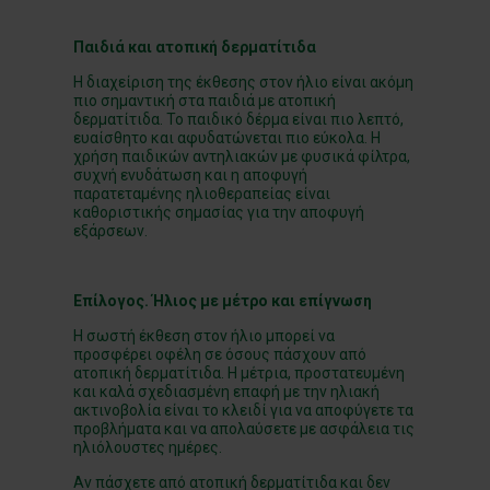
Παιδιά και ατοπική δερματίτιδα
Η διαχείριση της έκθεσης στον ήλιο είναι ακόμη
πιο σημαντική στα παιδιά με ατοπική
δερματίτιδα. Το παιδικό δέρμα είναι πιο λεπτό,
ευαίσθητο και αφυδατώνεται πιο εύκολα. Η
χρήση παιδικών αντηλιακών με φυσικά φίλτρα,
συχνή ενυδάτωση και η αποφυγή
παρατεταμένης ηλιοθεραπείας είναι
καθοριστικής σημασίας για την αποφυγή
εξάρσεων.
Επίλογος. Ήλιος με μέτρο και επίγνωση
Η σωστή έκθεση στον ήλιο μπορεί να
προσφέρει οφέλη σε όσους πάσχουν από
ατοπική δερματίτιδα. Η μέτρια, προστατευμένη
και καλά σχεδιασμένη επαφή με την ηλιακή
ακτινοβολία είναι το κλειδί για να αποφύγετε τα
προβλήματα και να απολαύσετε με ασφάλεια τις
ηλιόλουστες ημέρες.
Αν πάσχετε από ατοπική δερματίτιδα και δεν