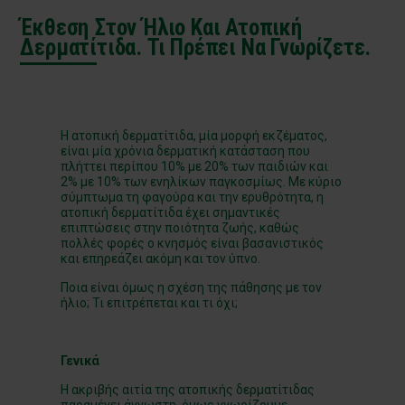
Έκθεση Στον Ήλιο Και Ατοπική
Δερματίτιδα. Τι Πρέπει Να Γνωρίζετε.
Η ατοπική δερματίτιδα, μία μορφή εκζέματος,
είναι μία χρόνια δερματική κατάσταση που
πλήττει περίπου 10% με 20% των παιδιών και
2% με 10% των ενηλίκων παγκοσμίως. Με κύριο
σύμπτωμα τη φαγούρα και την ερυθρότητα, η
ατοπική δερματίτιδα έχει σημαντικές
επιπτώσεις στην ποιότητα ζωής, καθώς
πολλές φορές ο κνησμός είναι βασανιστικός
και επηρεάζει ακόμη και τον ύπνο.
Ποια είναι όμως η σχέση της πάθησης με τον
ήλιο; Τι επιτρέπεται και τι όχι;
Γενικά
Η ακριβής αιτία της ατοπικής δερματίτιδας
παραμένει άγνωστη, όμως γνωρίζουμε