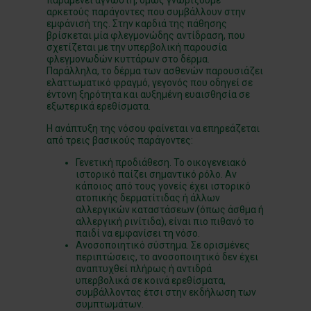
αρκετούς παράγοντες που συμβάλλουν στην
εμφάνισή της. Στην καρδιά της πάθησης
βρίσκεται μία φλεγμονώδης αντίδραση, που
σχετίζεται με την υπερβολική παρουσία
φλεγμονωδών κυττάρων στο δέρμα.
Παράλληλα, το δέρμα των ασθενών παρουσιάζει
ελαττωματικό φραγμό, γεγονός που οδηγεί σε
έντονη ξηρότητα και αυξημένη ευαισθησία σε
εξωτερικά ερεθίσματα.
Η ανάπτυξη της νόσου φαίνεται να επηρεάζεται
από τρεις βασικούς παράγοντες:
Γενετική προδιάθεση. Το οικογενειακό
ιστορικό παίζει σημαντικό ρόλο. Αν
κάποιος από τους γονείς έχει ιστορικό
ατοπικής δερματίτιδας ή άλλων
αλλεργικών καταστάσεων (όπως άσθμα ή
αλλεργική ρινίτιδα), είναι πιο πιθανό το
παιδί να εμφανίσει τη νόσο.
Ανοσοποιητικό σύστημα. Σε ορισμένες
περιπτώσεις, το ανοσοποιητικό δεν έχει
αναπτυχθεί πλήρως ή αντιδρά
υπερβολικά σε κοινά ερεθίσματα,
συμβάλλοντας έτσι στην εκδήλωση των
συμπτωμάτων.