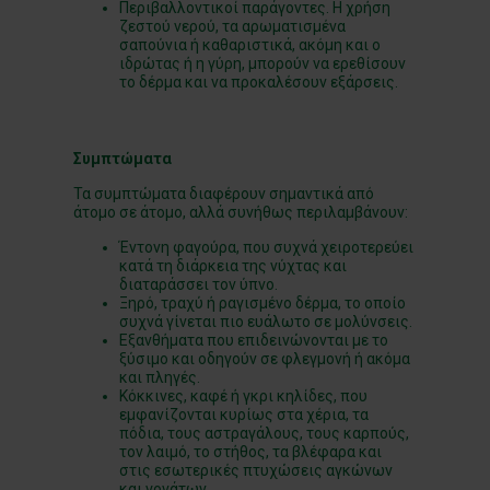
Περιβαλλοντικοί παράγοντες. Η χρήση
ζεστού νερού, τα αρωματισμένα
σαπούνια ή καθαριστικά, ακόμη και ο
ιδρώτας ή η γύρη, μπορούν να ερεθίσουν
το δέρμα και να προκαλέσουν εξάρσεις.
Συμπτώματα
Τα συμπτώματα διαφέρουν σημαντικά από
άτομο σε άτομο, αλλά συνήθως περιλαμβάνουν:
Έντονη φαγούρα, που συχνά χειροτερεύει
κατά τη διάρκεια της νύχτας και
διαταράσσει τον ύπνο.
Ξηρό, τραχύ ή ραγισμένο δέρμα, το οποίο
συχνά γίνεται πιο ευάλωτο σε μολύνσεις.
Εξανθήματα που επιδεινώνονται με το
ξύσιμο και οδηγούν σε φλεγμονή ή ακόμα
και πληγές.
Κόκκινες, καφέ ή γκρι κηλίδες, που
εμφανίζονται κυρίως στα χέρια, τα
πόδια, τους αστραγάλους, τους καρπούς,
τον λαιμό, το στήθος, τα βλέφαρα και
στις εσωτερικές πτυχώσεις αγκώνων
και γονάτων.