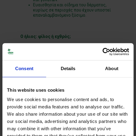
Ευαισθησία και οίδημα του δέρματος,
κυρίως σε περιοχές που έχουν υποστεί
επαναλαμβανόμενο ξύσιμο.
Ο ήλιος: φίλος ή εχθρός;
Η ηλιακή ακτινοβολία, και ειδικά η UVB, έχει
αντιφλεγμονώδη δράση και χρησιμοποιείται σε
θεραπείες φωτοθεραπείας για διάφορες
δερματικές παθήσεις, συμπεριλαμβανομένης
της ατοπικής δερματίτιδας. Για αρκετούς
Consent
Details
About
ασθενείς, η ήπια, ελεγχόμενη έκθεση στον ήλιο
μπορεί να βελτιώσει τα συμπτώματα, καθώς
μειώνεται η φλεγμονή και ενισχύεται η σύνθεση
βιταμίνης D, η οποία συμβάλλει στη ρύθμιση του
This website uses cookies
ανοσοποιητικού.
We use cookies to personalise content and ads, to
Ωστόσο, η γραμμή μεταξύ ευεργετικής και
provide social media features and to analyse our traffic.
επιβλαβούς έκθεσης είναι λεπτή. Σε πολλούς
πάσχοντες, η υπερβολική έκθεση στον ήλιο ή η
We also share information about your use of our site with
έκθεση χωρίς αντηλιακή προστασία μπορεί να
our social media, advertising and analytics partners who
οδηγήσει σε:
may combine it with other information that you’ve
Ερεθισμό και έξαρση της δερματίτιδας
provided to them or that they’ve collected from your use