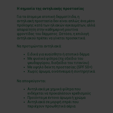
Η σημασία της αντηλιακής προστασίας
Για τα άτομα με ατοπική δερματίτιδα, η
αντηλιακή προστασία δεν είναι απλώς ένα μέσο
πρόληψης κατά των ηλιακών εγκαυμάτων, αλλά
απαραίτητη στην καθημερινή ρουτίνα
φροντίδας του δέρματος. Ωστόσο, η επιλογή
αντηλιακού πρέπει να γίνεται προσεκτικά.
Να προτιμώνται αντηλιακά:
Ειδικά για ευαίσθητο ή ατοπικό δέρμα
Με φυσικά φίλτρα (πχ οξείδιο του
ψευδαργύρου, διοξείδιο του τιτανίου)
Με υψηλό δείκτη προστασίας (SPF 50+)
Χωρίς άρωμα, οινόπνευμα ή συντηρητικά.
Να αποφεύγονται:
Αντηλιακά με χημικά φίλτρα που
ενδέχεται να προκαλέσουν ερεθισμούς
Προϊόντα με έντονο άρωμα ή χρώμα
Αντηλιακά σε μορφή σπρέι που
περιέχουν προωθητικά αέρια.