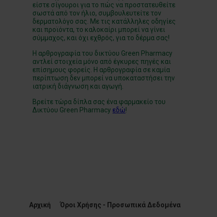
είστε σίγουροι για το πώς να προστατευθείτε
σωστά από τον ήλιο, συμβουλευτείτε τον
δερματολόγο σας. Με τις κατάλληλες οδηγίες
και προϊόντα, το καλοκαίρι μπορεί να γίνει
σύμμαχος, και όχι εχθρός, για το δέρμα σας!
Η αρθρογραφία του δικτύου Green Pharmacy
αντλεί στοιχεία μόνο από έγκυρες πηγές και
επίσημους φορείς. Η αρθρογραφία σε καμία
περίπτωση δεν μπορεί να υποκαταστήσει την
ιατρική διάγνωση και αγωγή.
Βρείτε τώρα δίπλα σας ένα φαρμακείο του
Δικτύου Green Pharmacy
εδώ
!
Αρχική
Όροι Χρήσης - Προσωπικά Δεδομένα