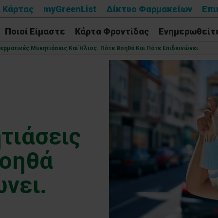
 Κάρτας
myGreenList
Δίκτυο Φαρμακείων
Επι
Ποιοί Είμαστε
Κάρτα Φροντίδας
Ενημερωθείτ
ερματικές Μυκητιάσεις Και Ήλιος. Πότε Βοηθά Και Πότε Επιδεινώνει.
τιάσεις
Βοηθά
ώνει.