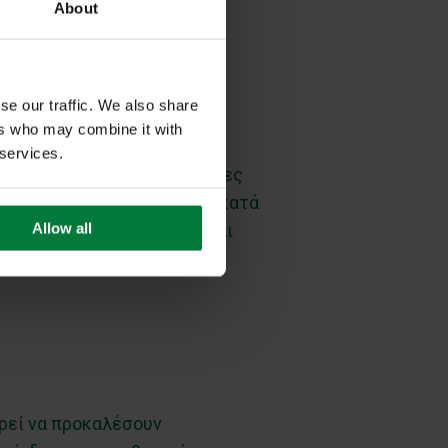
.
About
se our traffic. We also share
ers who may combine it with
 services.
ροζ αποχρωματισμένες κηλίδες
ν παραγωγή μελανίνης, και κατά
Allow all
 Έτσι, η μυκητίαση φαίνεται
όχληση.
ορεί να προκαλέσουν