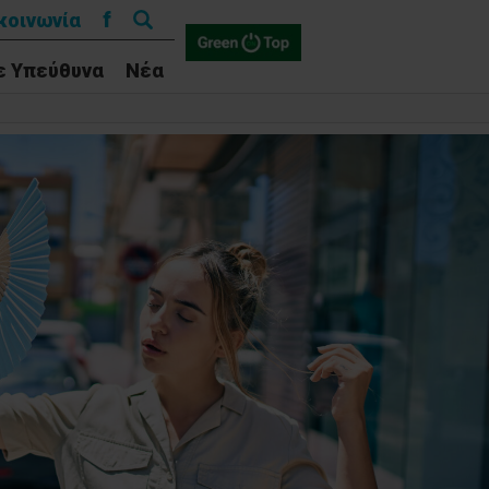
Αναζήτηση
f
κοινωνία
για:
ε Υπεύθυνα
Νέα