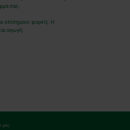
ρμα σας.
αι επίσημους φορείς. Η
και αγωγή.
r μας