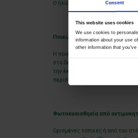
Ο ήλιος μπορεί να επιδεινώσει ή
Consent
This website uses cookies
We use cookies to personalis
Ποικιλόχρους πιτυρίαση: ο μύκη
information about your use of
other information that you’ve
Η ποικιλόχρους πιτυρίαση είναι
στο δέρμα, συχνότερα σε στήθος,
την έκθεση στον ήλιο, οι προσβε
περισσότερο, ακόμη και αν έχει
Φωτοευαισθησία από αντιμυκη
Ορισμένες τοπικές ή από του στ