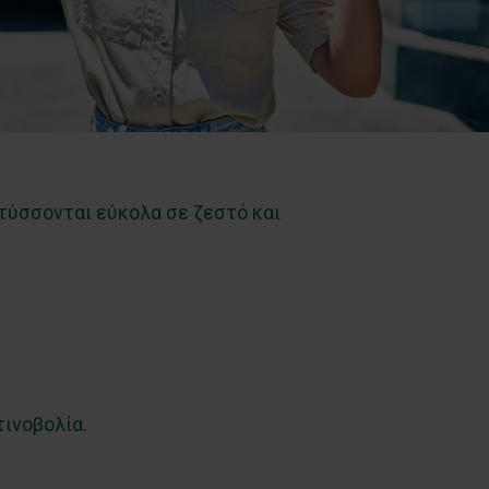
τύσσονται εύκολα σε ζεστό και
τινοβολία.