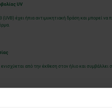
οβολίας UV
 (UVB) έχει ήπια αντιμυκητιακή δράση και μπορεί να 
έρμα.
σίας
 ενισχύεται από την έκθεση στον ήλιο και συμβάλλει 
κατάσταση