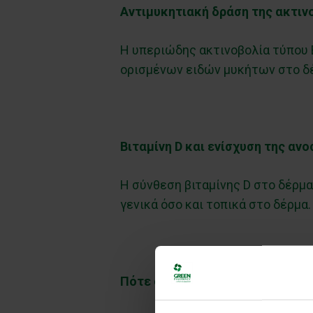
Αντιμυκητιακή δράση της ακτιν
Η υπεριώδης ακτινοβολία τύπου Β
ορισμένων ειδών μυκήτων στο δ
Βιταμίνη D και ενίσχυση της ανο
Η σύνθεση βιταμίνης D στο δέρμα
γενικά όσο και τοπικά στο δέρμα.
Πότε ο ήλιος επιδεινώνει την 