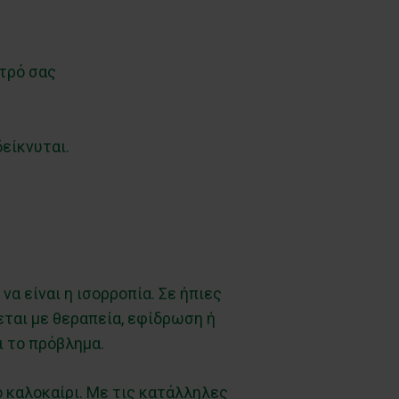
τρό σας
είκνυται.
να είναι η ισορροπία. Σε ήπιες
εται με θεραπεία, εφίδρωση ή
ι το πρόβλημα.
ο καλοκαίρι. Με τις κατάλληλες