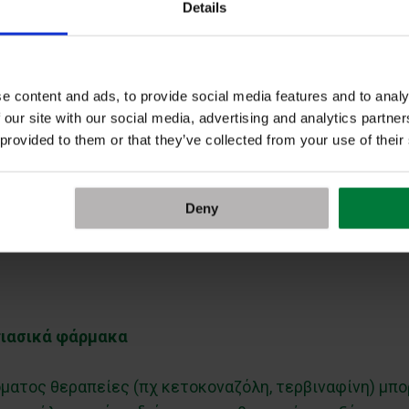
 να αναδείξει τις μυκητιάσεις σε αρκετές περιπτώσεις
Details
e content and ads, to provide social media features and to analy
τας του ήλιου
 our site with our social media, advertising and analytics partn
 provided to them or that they’ve collected from your use of their
 μια συχνή μορφή μυκητίασης που προκαλεί λευκές ή 
 πλάτη και ώμους. Ο μύκητας Malassezia επηρεάζει τη
Deny
βλημένες περιοχές δεν μαυρίζουν όπως το υγιές δέρμα.
 υποχωρήσει από θεραπεία, προκαλώντας αισθητική εν
τιασικά φάρμακα
όματος θεραπείες (πχ κετοκοναζόλη, τερβιναφίνη) μπ