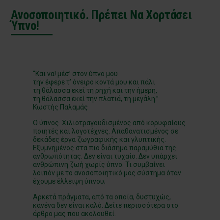
Ανοσοποιητικό. Πρέπει Να Χορτάσει
Ύπνο!
“Και να! μέσ’ στον ύπνο μου
την έφερε τ’ όνειρο κοντά μου και πάλι
τη θάλασσα εκεί τη ρηχή και την ήμερη,
τη θάλασσα εκεί την πλατιά, τη μεγάλη.”
Κωστής Παλαμάς
Ο ύπνος. Χιλιοτραγουδισμένος από κορυφαίους
ποιητές και λογοτέχνες. Απαθανατισμένος σε
δεκάδες έργα ζωγραφικής και γλυπτικής.
Εξυμνημένος στα πιο διάσημα παραμύθια της
ανθρωπότητας. Δεν είναι τυχαίο. Δεν υπάρχει
ανθρώπινη ζωή χωρίς ύπνο. Τι συμβαίνει
λοιπόν με το ανοσοποιητικό μας σύστημα όταν
έχουμε έλλειψη ύπνου;
Αρκετά πράγματα, από τα οποία, δυστυχώς,
κανένα δεν είναι καλό. Δείτε περισσότερα στο
άρθρο μας που ακολουθεί.