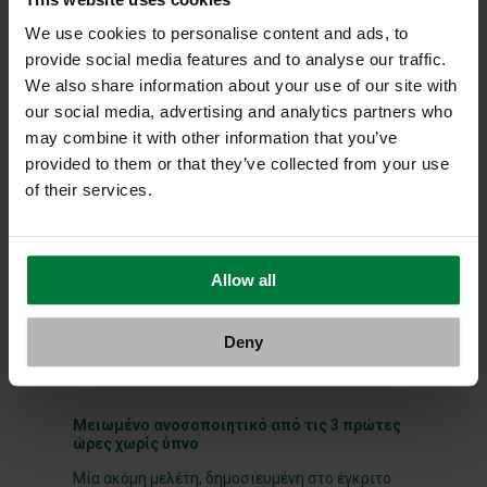
ανάπτυξης αυτοάνοσων νοσημάτων όπως η
ρευματοειδής αρθρίτιδα, η αγκυλοποιητική
We use cookies to personalise content and ads, to
σπονδυλίτιδα, ο συστηματικός ερυθηματώδης
provide social media features and to analyse our traffic.
λύκος και το σκληρόδερμα.
We also share information about your use of our site with
Ομοίως, σε συγγενείς ασθενών με συστηματικό
our social media, advertising and analytics partners who
ερυθηματώδη λύκο (και ως εκ τούτου σε
αυξημένο κίνδυνο για την ασθένεια) η σύντομη
may combine it with other information that you’ve
διάρκεια ύπνου συσχετίστηκε με την τελική
provided to them or that they’ve collected from your use
μετάβαση των συγγενών αυτών στον
of their services.
συστηματικό ερυθηματώδη λύκο.
Επιπλέον, ο ρόλος της στέρησης ύπνου ως
παράγοντα κινδύνου για αυτοάνοσα νοσήματα
επιβεβαιώνεται από μελέτες σε ζώα. Σε
Allow all
ποντίκια με γενετική προδιάθεση να αναπτύξουν
συστηματικό ερυθηματώδη λύκο, η χρόνια
στέρηση ύπνου, που εφαρμόστηκε σε ηλικία
που τα ζώα ήταν ακόμη κλινικά υγιή, προκάλεσε
Deny
πρώιμη έναρξη της νόσου.
Μειωμένο ανοσοποιητικό από τις 3 πρώτες
ώρες χωρίς ύπνο
Μία ακόμη μελέτη, δημοσιευμένη στο έγκριτο