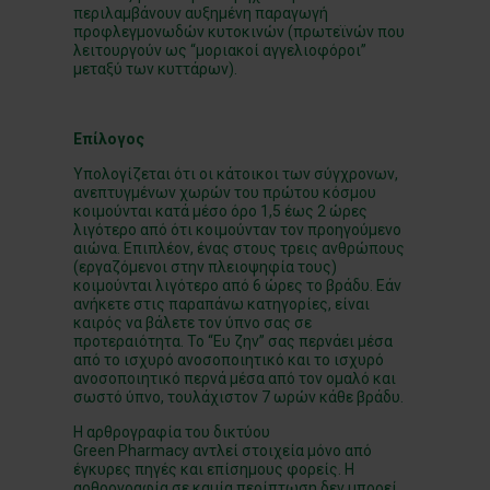
περιλαμβάνουν αυξημένη παραγωγή
προφλεγμονωδών κυτοκινών (πρωτεϊνών που
λειτουργούν ως “μοριακοί αγγελιοφόροι”
μεταξύ των κυττάρων).
Επίλογος
Υπολογίζεται ότι οι κάτοικοι των σύγχρονων,
ανεπτυγμένων χωρών του πρώτου κόσμου
κοιμούνται κατά μέσο όρο 1,5 έως 2 ώρες
λιγότερο από ότι κοιμούνταν τον προηγούμενο
αιώνα. Επιπλέον, ένας στους τρεις ανθρώπους
(εργαζόμενοι στην πλειοψηφία τους)
κοιμούνται λιγότερο από 6 ώρες το βράδυ. Εάν
ανήκετε στις παραπάνω κατηγορίες, είναι
καιρός να βάλετε τον ύπνο σας σε
προτεραιότητα. Το “Ευ ζην” σας περνάει μέσα
από το ισχυρό ανοσοποιητικό και το ισχυρό
ανοσοποιητικό περνά μέσα από τον ομαλό και
σωστό ύπνο, τουλάχιστον 7 ωρών κάθε βράδυ.
Η αρθρογραφία του δικτύου
Green
Pharmacy
αντλεί στοιχεία μόνο από
έγκυρες πηγές και επίσημους φορείς. Η
αρθρογραφία σε καμία περίπτωση δεν μπορεί