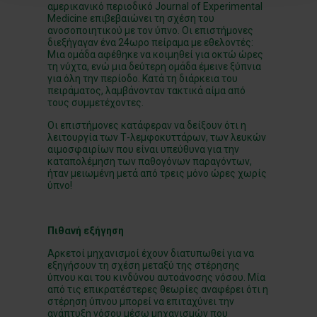
αμερικανικό περιοδικό Journal of Experimental
Medicine επιβεβαιώνει τη σχέση του
ανοσοποιητικού με τον ύπνο. Οι επιστήμονες
διεξήγαγαν ένα 24ωρο πείραμα με εθελοντές:
Μια ομάδα αφέθηκε να κοιμηθεί για οκτώ ώρες
τη νύχτα, ενώ μια δεύτερη ομάδα έμεινε ξύπνια
για όλη την περίοδο. Κατά τη διάρκεια του
πειράματος, λαμβάνονταν τακτικά αίμα από
τους συμμετέχοντες.
Οι επιστήμονες κατάφεραν να δείξουν ότι η
λειτουργία των Τ-λεμφοκυττάρων, των λευκών
αιμοσφαιρίων που είναι υπεύθυνα για την
καταπολέμηση των παθογόνων παραγόντων,
ήταν μειωμένη μετά από τρεις μόνο ώρες χωρίς
ύπνο!
Πιθανή εξήγηση
Αρκετοί μηχανισμοί έχουν διατυπωθεί για να
εξηγήσουν τη σχέση μεταξύ της στέρησης
ύπνου και του κινδύνου αυτοάνοσης νόσου. Μία
από τις επικρατέστερες θεωρίες αναφέρει ότι η
στέρηση ύπνου μπορεί να επιταχύνει την
ανάπτυξη νόσου μέσω μηχανισμών που