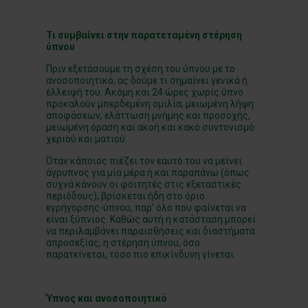
Τι συμβαίνει στην παρατεταμένη στέρηση
ύπνου
Πριν εξετάσουμε τη σχέση του ύπνου με το
ανοσοποιητικό, ας δούμε τι σημαίνει γενικά ή
έλλειψή του. Ακόμη και 24 ώρες χωρίς ύπνο
προκαλούν μπερδεμένη ομιλία, μειωμένη λήψη
αποφάσεων, ελάττωση μνήμης και προσοχής,
μειωμένη όραση και ακοή και κακό συντονισμό
χεριού και ματιού.
Όταν κάποιος πιέζει τον εαυτό του να μείνει
άγρυπνος για μία μέρα ή και παραπάνω (όπως
συχνά κάνουν οι φοιτητές στις εξεταστικές
περιόδους), βρίσκεται ήδη στο όριο
εγρήγορσης-ύπνου, παρ’ όλο που φαίνεται να
είναι ξύπνιος. Καθώς αυτή η κατάσταση μπορεί
να περιλαμβάνει παραισθήσεις και διαστήματα
απροσεξίας, η στέρηση ύπνου, όσο
παρατείνεται, τόσο πιο επικίνδυνη γίνεται.
Ύπνος και ανοσοποιητικό