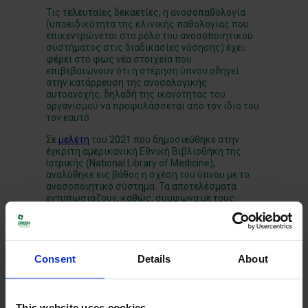
Τις τελευταίες δεκαετίες, η ανοσοπαθολογία
(υποειδικότητα της κλινικής παθολογίας που
επικεντρώνεται στο ρόλο του ανοσοποιητικού
συστήματος στις διαδικασίες νόσησης) έχει
φέρει στο φως νέα στοιχεία που
επιβεβαιώνουν ότι η στέρηση ύπνου οδηγεί
στην κατάρρευση της ανοσολογικής
αυτοανοχής, δηλαδή της ικανότητας του
οργανισμού να προφυλάσσεται από τον ίδιο του
τον εαυτό.
Σε
μελέτη
του 2021 που δημοσιεύθηκε στην
έγκριτη αμερικανική Εθνική Βιβλιοθήκη της
Ιατρικής (National Library of Medicine),
αναλύθηκε εις βάθος η σχέση του ύπνου με το
ανοσοποιητικό σύστημα. Τα αποτελέσματα
εντυπωσιάζουν, καθώς, σύμφωνα με τους
ερευνητές, οι διαταραχές του ύπνου οδηγούν
συχνά σε αυτοάνοσα νοσήματα, αλλά και
αντιστρόφως: η θεραπεία σε ασθενείς με
αυτοάνοσες παθήσεις έχει ως αποτέλεσμα τη
βελτίωση του ύπνου.
Consent
Details
About
Η μελέτη επισημαίνει ότι οι διαταραχές ύπνου
χωρίς άπνοια, συμπεριλαμβανομένης της
αϋπνίας, συσχετίστηκαν με υψηλότερο κίνδυνο
This website uses cookies