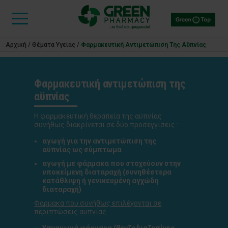
Αρχική
/
Θέματα Υγείας
/
Φαρμακευτική Αντιμετώπιση Της Αϋπνίας
Φαρμακευτική αντιμετώπιση της
αϋπνίας
Η φαρμακευτική θεραπεία της αϋπνίας
συνήθως διακρίνεται σε δύο προσεγγίσεις :
αγωγή για την αντιμετώπιση της
αϋπνίας ως σύμπτωμα
αγωγή με φάρμακα που στοχεύουν στην
υποκείμενη διαταραχή (συνηθέστερα
κατάθλιψη ή γενικευμένη αγχώδη
διαταραχή)
Φάρμακα που συνήθως επιλέγονται σε
περιπτώσεις αϋπνίας