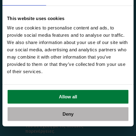
Με αυτού του είδους τα φάρμακα δεν υπάρχει ο
κίνδυνος της εξάρτησης και ανοχής όπως με τις
βενζοδιαζεπίνες. Ωστόσο και σε αυτή την
This website uses cookies
περίπτωση υπάρχουν παρενέργειες ανάλογα
την αγωγή, με την υπνηλία κατά τη διάρκεια της
We use cookies to personalise content and ads, to
ημέρας να είναι κοινή και για τις τρεις
κατηγορίες φαρμάκων.
provide social media features and to analyse our traffic.
We also share information about your use of our site with
Επίσης, τα αντικαταθλιπτικά και αντιψυχωτικά
our social media, advertising and analytics partners who
φάρμακα τείνουν να είναι πιο αποτελεσματικά
αν το άτομο έχει διαγνωσθεί με κάποια σχετική
may combine it with other information that you’ve
ψυχοσωματική διαταραχή (καθώς η θεραπεία
provided to them or that they’ve collected from your use
θα στοχεύει στην αιτία του προβλήματος).
of their services.
Σημαντικό!
Ο γιατρός θα καθορίσει το φάρμακο
επιλογής, τη δοσολογία, τη συχνότητα
και τη διάρκεια της αγωγής ανάλογα με
Allow all
τον ασθενή, το ιστορικό του και την
αιτία της αϋπνίας. Κατά την επιλογή του
φαρμάκου, ο γιατρός επίσης καλείται να
Deny
ζυγίσει τα υπέρ και τα κατά του
φαρμάκου, δηλαδή την ευεργετικότητά
του σε σχέση με τις πιθανές
παρενέργειες.