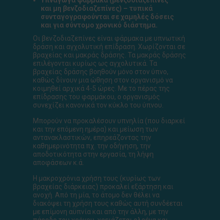
Υπναγωγά φάρμακα (βενζοδιαζεπίνες
και μη βενζοδιαζεπίνες) – τυπικά
συνταγογραφούνται σε χαμηλές δόσεις
και για σύντομο χρονικό διάστημα.
Οι βενζοδιαζεπίνες είναι φάρμακα με υπνωτική
δράση και αγχολυτική επίδραση. Χωρίζονται σε
βραχείας και μακράς δράσης. Τα μακράς δράσης
επιλέγονται κυρίως ως αγχολυτικά. Τα
βραχείας δράσης βοηθούν μόνο στον ύπνο,
καθώς δίνουν μια ώθηση στον οργανισμό να
κοιμηθεί αρχικά 4-5 ώρες. Με το πέρας της
επίδρασης του φαρμάκου, ο οργανισμός
συνεχίζει κανονικά τον κύκλο του ύπνου.
Μπορούν να προκαλέσουν υπνηλία (που διαρκεί
και την επόμενη ημέρα) και μείωση των
αντανακλαστικών, επηρεάζοντας την
καθημερινότητα πχ. την οδήγηση, την
αποδοτικότητα στην εργασία, τη λήψη
αποφάσεων κ.ά.
Η μακροχρόνια χρήση τους (κυρίως των
βραχείας διάρκειας) προκαλεί εξάρτηση και
ανοχή. Από τη μία, το άτομο δεν θέλει να
διακόψει τη χρήση τους καθώς αυτή συνδέεται
με επίμονη αϋπνία και από την άλλη, με την