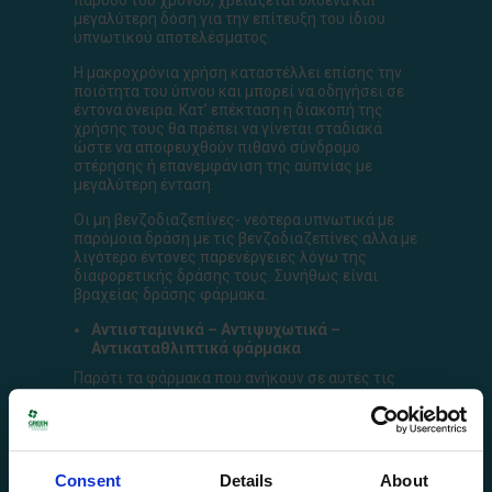
πάροδο του χρόνου, χρειάζεται ολοένα και
μεγαλύτερη δόση για την επίτευξη του ίδιου
υπνωτικού αποτελέσματος.
Η μακροχρόνια χρήση καταστέλλει επίσης την
ποιότητα του ύπνου και μπορεί να οδηγήσει σε
έντονα όνειρα. Κατ’ επέκταση η διακοπή της
χρήσης τους θα πρέπει να γίνεται σταδιακά
ώστε να αποφευχθούν πιθανό σύνδρομο
στέρησης ή επανεμφάνιση της αϋπνίας με
μεγαλύτερη ένταση.
Οι μη βενζοδιαζεπίνες- νεότερα υπνωτικά με
παρόμοια δράση με τις βενζοδιαζεπίνες αλλά με
λιγότερο έντονες παρενέργειες λόγω της
διαφορετικής δράσης τους. Συνήθως είναι
βραχείας δράσης φάρμακα.
Αντιισταμινικά – Αντιψυχωτικά –
Αντικαταθλιπτικά φάρμακα
Παρότι τα φάρμακα που ανήκουν σε αυτές τις
θεραπευτικές κατηγορίες δεν έχουν την αϋπνία
ως ένδειξη για τη χρήση τους, ορισμένα
μπορούν να χρησιμοποιηθούν για την
διευκόλυνση του ύπνου δεδομένου ότι έχουν ως
συχνή παρενέργεια την υπνηλία.
Consent
Details
About