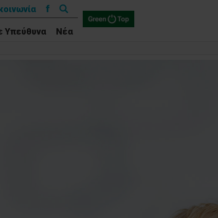
Αναζήτηση
f
κοινωνία
για:
ε Υπεύθυνα
Νέα