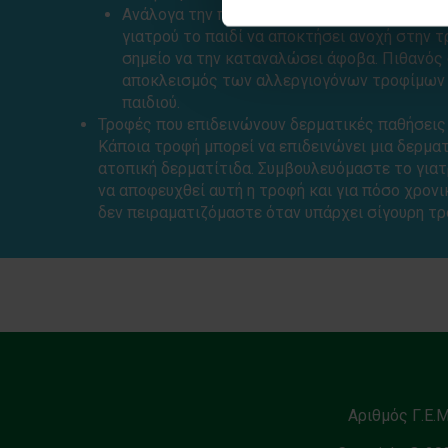
Ανάλογα την περίπτωση, μπορεί σταδιακά με
γιατρού το παιδί να αποκτήσει ανοχή στην τ
σημείο να την καταναλώσει άφοβα. Πιθανός 
αποκλεισμός των αλλεργιογόνων τροφίμων 
παιδιού.
Τροφές που επιδεινώνουν δερματικές παθήσεις 
Κάποια τροφή μπορεί να επιδεινώνει μια δερματ
ατοπική δερματίτιδα. Συμβουλευόμαστε το γιατρ
να αποφευχθεί αυτή η τροφή και για πόσο χρον
δεν πειραματιζόμαστε όταν υπάρχει σίγουρη τρ
Αριθμός Γ.Ε.