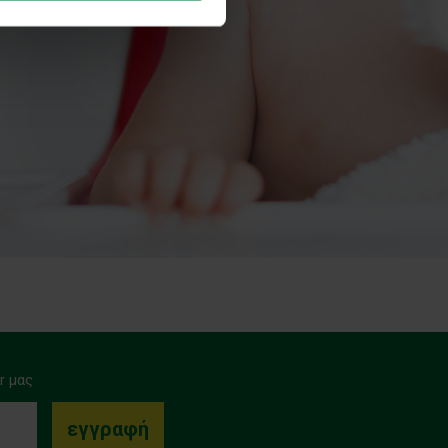
r μας