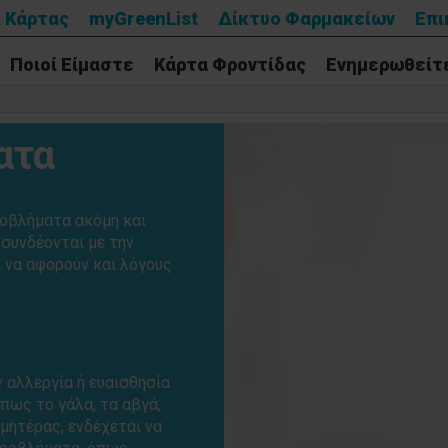
 Κάρτας
myGreenList
Δίκτυο Φαρμακείων
Επι
Ποιοί Είμαστε
Κάρτα Φροντίδας
Ενημερωθείτ
ατα
ροβλήματα ακόμη και
 συνδέονται με την
ί να αφορούν και λόγους
 αλλεργία ή ευαισθησία
πως το γάλα, τα αβγά,
 μητέρας, ενδέχεται να