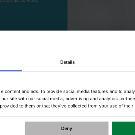
 προβλήματα, όπως
κό διάστημα από
λωση μιας
ια, οι γονείς θα πρέπει
ρχίσουν να δίνουν
Details
 : εξανθήματα (κνησμός,
, διάρροια, καταρροή,
όμη και ζάλη.
e content and ads, to provide social media features and to analy
πό το γιατρό, καθώς τα
 our site with our social media, advertising and analytics partn
ργιών (με κίνδυνο την
 provided to them or that they’ve collected from your use of their
ράουλες, ντομάτα,
ρωστικές πρέπει να
Deny