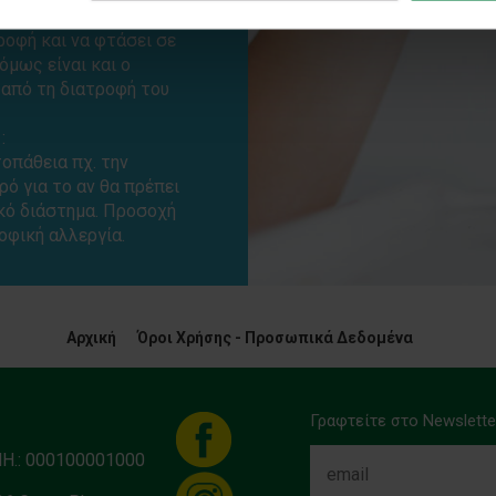
 τη βοήθεια του
ροφή και να φτάσει σε
όμως είναι και ο
από τη διατροφή του
:
οπάθεια πχ. την
ό για το αν θα πρέπει
ικό διάστημα. Προσοχή
οφική αλλεργία.
Αρχική
Όροι Χρήσης - Προσωπικά Δεδομένα
Γραφτείτε στο Newslette
ΜΗ.: 000100001000