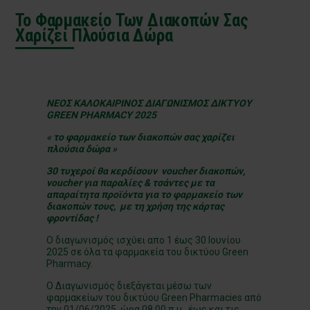
Το Φαρμακείο Των Διακοπών Σας
Χαρίζει Πλούσια Δώρα
ΝΕΟΣ ΚΑΛΟΚΑΙΡΙΝΟΣ ΔΙΑΓΩΝΙΣΜΟΣ ΔΙΚΤΥΟΥ
GREEN PHARMACY 2025
« το φαρμακείο των διακοπών σας χαρίζει
πλούσια δώρα »
30 τυχεροί θα κερδίσουν voucher διακοπών,
voucher για παραλίες & τσάντες με τα
απαραίτητα προϊόντα για το φαρμακείο των
διακοπών τους, με τη χρήση της κάρτας
φροντίδας !
Ο διαγωνισμός ισχύει απο 1 έως 30 Ιουνίου
2025 σε όλα τα φαρμακεία του δικτύου Green
Pharmacy.
Ο Διαγωνισμός διεξάγεται μέσω των
φαρμακείων του δικτύου Green Pharmacies από
την 01/06/2025, ώρα 08.00 π.μ., έως και τις