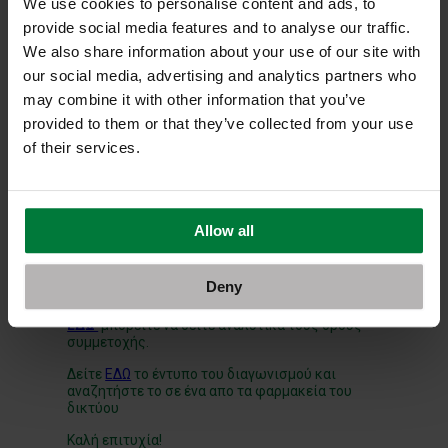
We use cookies to personalise content and ads, to
α) να πραγματοποιήσουν αγορές μια ή
provide social media features and to analyse our traffic.
περισσότερες αγορές ΆΝΩ ΤΩΝ 10€ σε ένα από
We also share information about your use of our site with
τα φαρμακεία του Δικτύου, με τη χρήση της
Κάρτα Φροντίδας, Ή β) να γίνουν μέλη του
our social media, advertising and analytics partners who
Δικτύου κατά τον μήνα Ιούνιο 2025 αποκτώντας
may combine it with other information that you’ve
την Κάρτα Φροντίδας, χωρίς απαραίτητα την
provided to them or that they’ve collected from your use
αγορά φαρμακευτικών ή παραφαρμακευτικών
προϊόντων.
of their services.
Για την ανάδειξη των νικητών και των
επιλαχόντων, θα διενεργηθεί μία μόνο κλήρωση
μέσω ηλεκτρονικών μέσων,
στις 4/07/2025,
ημέρα Παρασκευή και ώρα 13:00 μ.μ. Η κλήρωση
Allow all
θα διεξαχθεί στα γραφεία της διοργανώτριας
εταιρίας με την επωνυμία «Logiscoop-Pansyfa
A.E.E.», στη Γλυφάδα, οδός
Γούναρη 219
&
Deny
Τυρταίου 37.
ΕΔΩ
μπορείτε να δείτε αναλυτικά τους όρους
συμμετοχής.
Δείτε
ΕΔΩ
το έντυπο του διαγωνισμού και
αναζητήστε το σε ένα απο τα φαρμακεία του
δικτύου
Καλή επιτυχία!