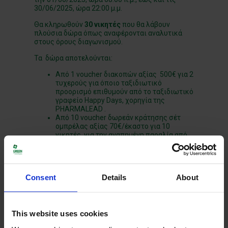
30/06/2025, ώρα 22:00 μ.μ.
Θα κληρωθούν
30 νικητές
που θα λάβουν
πλούσια δώρα όπως αναφέρονται αναλυτικά
στους όρους διαγωνισμού.
Τα δώρα αποτελούνται:
Από 1 voucher διακοπών αξίας 500€ για 2
τυχερούς για όποιο ταξιδιωτικό
προορισμό επιθυμούν από το ταξιδιωτικό
γραφείο Happy Days, χορηγία της
PHARMALEAD .
Από 10 voucher δωρεάν κράτησης σέτ
ομπρέλας αξίας 70€/έκαστο για 10
νικητές, για την αγαπημένη παραλία από
την πλατφόρμα
www.plazz.com
Από 18 τσάντες με διάφορα καλοκαιρινά
προϊόντα για το «φαρμακείο των
διακοπών»
, ( Fleriana, Frezyderm,
Consent
Details
About
Bioderma, Avene, Power of Nature,
Luxurious, Son, Cer,8, Pharmalead,
Bepanthol, Reper, Lactacyd)
This website uses cookies
Όσοι επιθυμούν να συμμετάσχουν στον
διαγωνισμό θα πρέπει: