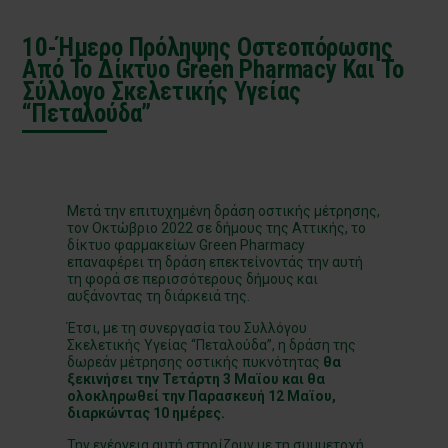
10-Ήμερο Πρόληψης Οστεοπόρωσης
Από Το Δίκτυο Green Pharmacy Και Το
Σύλλογο Σκελετικής Υγείας
“Πεταλούδα”
Μετά την επιτυχημένη δράση οστικής μέτρησης,
τον Οκτώβριο 2022 σε δήμους της Αττικής, το
δίκτυο φαρμακείων Green Pharmacy
επαναφέρει τη δράση επεκτείνοντάς την αυτή
τη φορά σε περισσότερους δήμους και
αυξάνοντας τη διάρκειά της.
Έτσι, με τη συνεργασία του Συλλόγου
Σκελετικής Υγείας “Πεταλούδα”, η δράση της
δωρεάν μέτρησης οστικής πυκνότητας
θα
ξεκινήσει την Τετάρτη 3 Μαϊου και θα
ολοκληρωθεί την Παρασκευή 12 Μαϊου,
διαρκώντας 10 ημέρες.
Την ενέργεια αυτή στηρίζουν με τη συμμετοχή