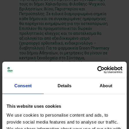
τους οι δήμοι Χαλανδρίου, Φιλοθέης-Ψυχικού,
Βριλησσίων, Ιλίου, Περιστερίου και
Πετρούπολης. Σε ειδικά διαμορφωμένα σημεία
κάθε δήμου και σε συγκεκριμένες ημερομηνίες
θα παρέχεται ενημέρωση για την οστεοπόρωση.
Επιπλέον θα πραγματοποιείται δωρεάν
προληπτικός έλεγχος και το αποτέλεσμα θα
αξιολογείται από εξειδικευμένο ιατρό
(χειρουργό ορθοπεδικό, ενδοκρινολόγο –
διαβητολόγο). Για τα φαρμακεία Green Pharmacy
του δήμου Αθηναίων, οι μετρήσεις θα γίνουν σε
κεντρικό ξενοδοχείο στο Σύνταγμα,
προκειμένου να διευκολυνθούν όλοι οι
ενδιαφερόμενοι.
Απαραίτητη προϋπόθεση για όσους θέλετε να
συμμετέχετε είναι να κλείσετε εγκαίρως το
Consent
Details
About
ραντεβού σας. Στην πρόσκληση που ακολουθεί
μπορείτε να βρείτε τα τηλέφωνα του δήμου που
σας εξυπηρετεί.
Σας περιμένουμε!
This website uses cookies
We use cookies to personalise content and ads, to
provide social media features and to analyse our traffic.
We also share information about your use of our site with