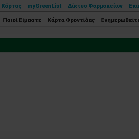
 Κάρτας
myGreenList
Δίκτυο Φαρμακείων
Επι
Ποιοί Είμαστε
Κάρτα Φροντίδας
Ενημερωθείτ