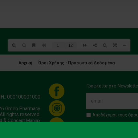
Αρχική
Όροι Χρήσης - Προσωπικά Δεδομένα
Γραφτείτε στο Newslette
ΜΗ.: 000100001000
26 Green Pharmacy
All rights reserved.
όρου
Αποδέχομαι τους
&
d
Concept Maniax