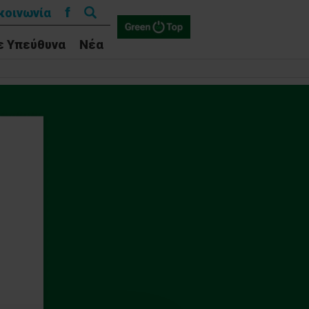
Αναζήτηση
f
κοινωνία
για:
ε Υπεύθυνα
Νέα