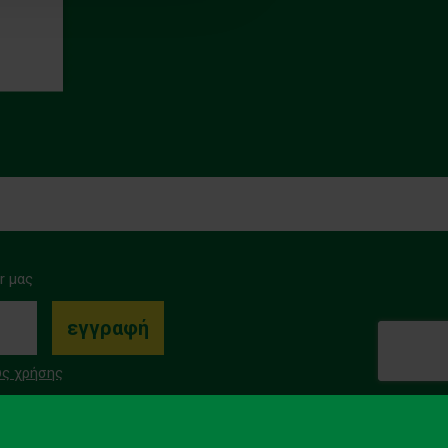
r μας
ς χρήσης