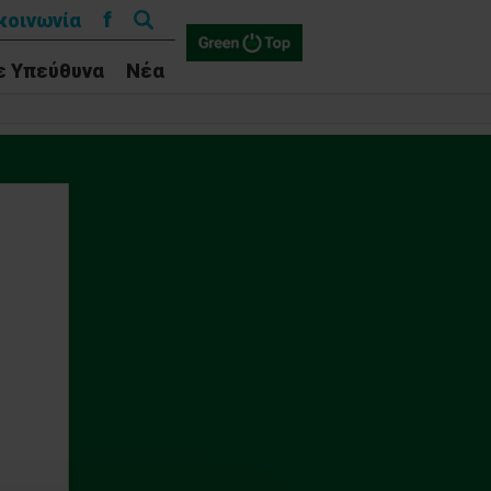
Αναζήτηση
f
κοινωνία
για:
ε Υπεύθυνα
Νέα