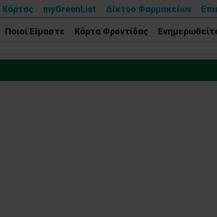
 Κάρτας
myGreenList
Δίκτυο Φαρμακείων
Επι
Ποιοί Είμαστε
Κάρτα Φροντίδας
Ενημερωθείτ