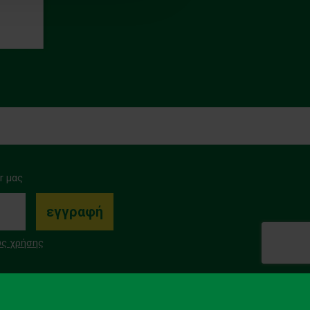
r μας
ς χρήσης