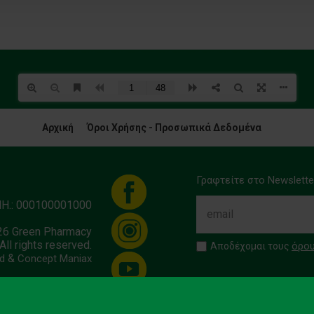
Αρχική
Όροι Χρήσης - Προσωπικά Δεδομένα
Γραφτείτε στο Newslette
ΜΗ.: 000100001000
26 Green Pharmacy
All rights reserved.
όρου
Αποδέχομαι τους
&
d
Concept Maniax