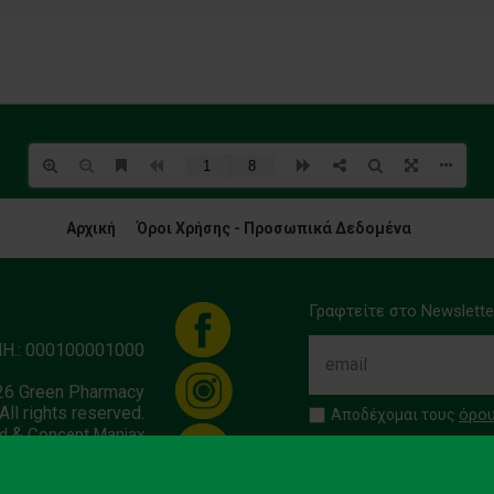
Αρχική
Όροι Χρήσης - Προσωπικά Δεδομένα
Γραφτείτε στο Newslette
ΜΗ.: 000100001000
26 Green Pharmacy
All rights reserved.
όρου
Αποδέχομαι τους
&
d
Concept Maniax