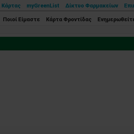
 Κάρτας
myGreenList
Δίκτυο Φαρμακείων
Επι
Ποιοί Είμαστε
Κάρτα Φροντίδας
Ενημερωθείτ