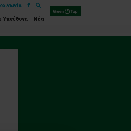
Αναζήτηση
f
κοινωνία
για:
ε Υπεύθυνα
Νέα