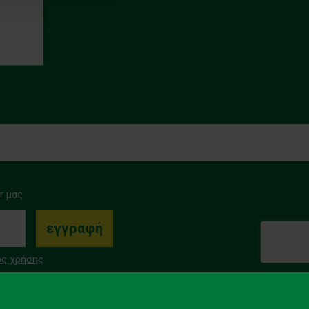
r μας
ς χρήσης